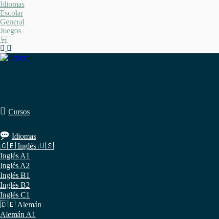
Saltar
Idiomas
al
Escolar
contenido
General
Juegos
🛒
Cursos
Idiomas
🇬🇧 Inglés 🇺🇸
Inglés A1
Inglés A2
Inglés B1
Inglés B2
Inglés C1
🇩🇪 Alemán
Alemán A1