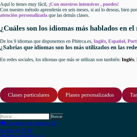
Aquí lo tienes muy fácil,
¡Con nuestros intensivos , puedes!
Con nuestro método aprenderás en seis meses, si así lo deseas, bien p
atención personalizada
que las demás clases.
¿Cuáles son los idiomas más hablados en e
De los 9 idiomas que disponemos en Phiteca.es,
Inglés
,
Español
,
Por
¿Sabrías que idiomas son los más utilizados en las rede
En redes sociales, los idiomas que más se utilizan son también:
Inglés
,
Clases particulares
Planes personalizados
Tar
Hola , actualmente tienes
0,00
€
en tu monedero.
Si necesitas buscar algo en Phiteca, aquí puedes hacerlo:
Buscar:
🗨 Contacta con nosotros 😉
📞 634 49 25 08
📧 phiteca@phiteca.es