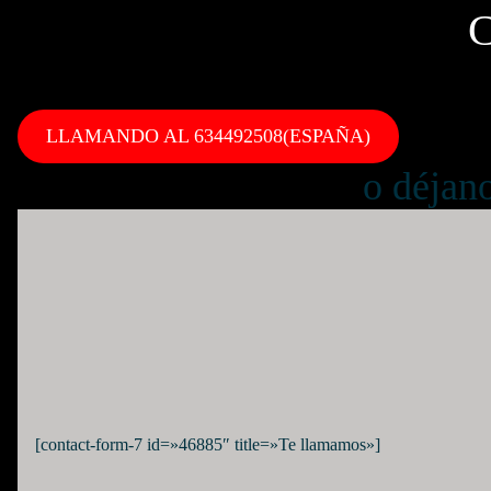
C
LLAMANDO AL 634492508(ESPAÑA)
o déjan
[contact-form-7 id=»46885″ title=»Te llamamos»]