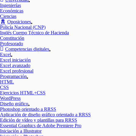
Mostrar
Ingenierías
el
Económicas
submenú
Ciencias
Oposiciones
Mostrar
Policía Nacional (CNP)
el
Inglés Cuerpo Técnico de Hacienda
submenú
Constitución
Profesorado
Competencias digitales
Mostrar
Excel
el
Mostrar
Excel iniciación
submenú
el
Excel avanzado
submenú
Excel profesional
Programación
Mostrar
HTML
el
CSS
submenú
Ejercicios HTML+CSS
WordPress
Diseño gráfico
Mostrar
Photoshop orientado a RRSS
el
Aplicación de diseño gráfico orientado a RRSS
submenú
Edición de vídeo y plantillas para RRSS
Essential Graphics de Adobe Premiere Pro
Iniciación a Illustrator