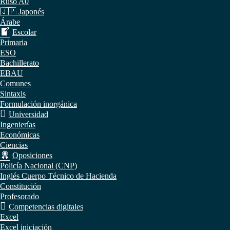
Ruso A0
🇯🇵 Japonés
Árabe
Escolar
Primaria
ESO
Bachillerato
EBAU
Comunes
Sintaxis
Formulación inorgánica
Universidad
Ingenierías
Económicas
Ciencias
Oposiciones
Policía Nacional (CNP)
Inglés Cuerpo Técnico de Hacienda
Constitución
Profesorado
Competencias digitales
Excel
Excel iniciación