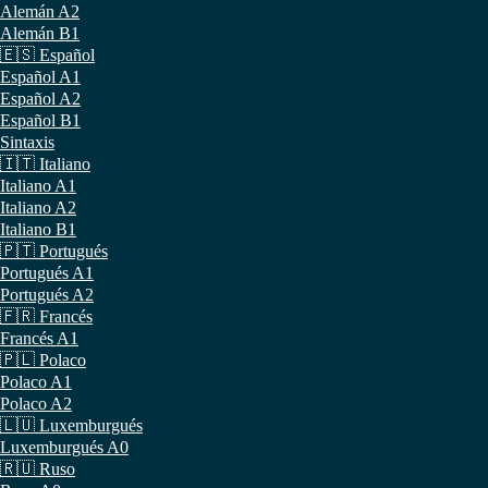
Alemán A2
Alemán B1
🇪🇸 Español
Español A1
Español A2
Español B1
Sintaxis
🇮🇹 Italiano
Italiano A1
Italiano A2
Italiano B1
🇵🇹 Portugués
Portugués A1
Portugués A2
🇫🇷 Francés
Francés A1
🇵🇱 Polaco
Polaco A1
Polaco A2
🇱🇺 Luxemburgués
Luxemburgués A0
🇷🇺 Ruso