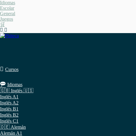
Saltar
Idiomas
al
Escolar
contenido
General
Juegos
🛒
Cursos
Idiomas
🇬🇧 Inglés 🇺🇸
Inglés A1
Inglés A2
Inglés B1
Inglés B2
Inglés C1
🇩🇪 Alemán
Alemán A1