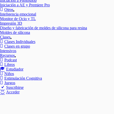
Iniciación a Photoshop
Iniciación a AE y Premiere Pro
Otros
Mostrar
Inteligencia emocional
el
Monitor de Ocio y TL
submenú
Impresión 3D
Diseño y fabricación de moldes de silicona para resina
Moldes de silicona
Clases
Mostrar
Clases Individuales
el
Clases en grupo
submenú
Intensivos
Recursos
Mostrar
Podcast
el
Libros
submenú
Estudiador
Niños
Estimulación Cognitiva
Juegos
Suscribirse
Acceder