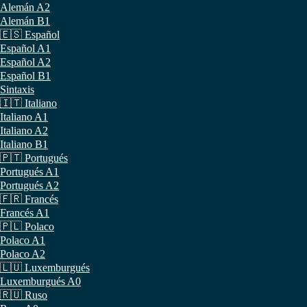
Alemán A2
Alemán B1
🇪🇸 Español
Español A1
Español A2
Español B1
Sintaxis
🇮🇹 Italiano
Italiano A1
Italiano A2
Italiano B1
🇵🇹 Portugués
Portugués A1
Portugués A2
🇫🇷 Francés
Francés A1
🇵🇱 Polaco
Polaco A1
Polaco A2
🇱🇺 Luxemburgués
Luxemburgués A0
🇷🇺 Ruso