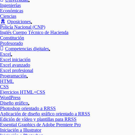
Mostrar
Ingenierías
el
Económicas
submenú
Ciencias
Oposiciones
Mostrar
Policía Nacional (CNP)
el
Inglés Cuerpo Técnico de Hacienda
submenú
Constitución
Profesorado
Competencias digitales
Mostrar
Excel
el
Mostrar
Excel iniciación
submenú
el
Excel avanzado
submenú
Excel profesional
Programación
Mostrar
HTML
el
CSS
submenú
Ejercicios HTML+CSS
WordPress
Diseño gráfico
Mostrar
Photoshop orientado a RRSS
el
Aplicación de diseño gráfico orientado a RRSS
submenú
Edición de vídeo y plantillas para RRSS
Essential Graphics de Adobe Premiere Pro
Iniciación a Illustrator