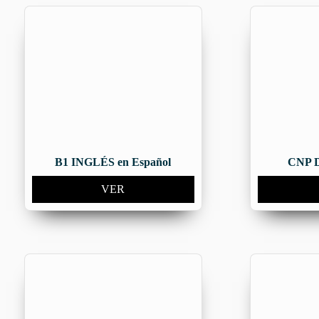
B1 INGLÉS en Español
CNP D
VER