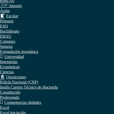
Ruso A0
🇯🇵 Japonés
Árabe
Escolar
Primaria
ESO
Bachillerato
EBAU
Comunes
Sintaxis
Formulación inorgánica
Universidad
Ingenierías
Económicas
Ciencias
Oposiciones
Policía Nacional (CNP)
Inglés Cuerpo Técnico de Hacienda
Constitución
Profesorado
Competencias digitales
Excel
Excel iniciación