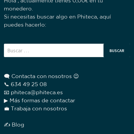
Hola , actualmente tienes
0,00
€
en tu
monedero.
Si necesitas buscar algo en Phiteca, aquí
puedes hacerlo:
Buscar:
🗨 Contacta con nosotros 😉
📞 634 49 25 08
📧 phiteca@phiteca.es
▶ Más formas de contactar
💼 Trabaja con nosotros
✍ Blog