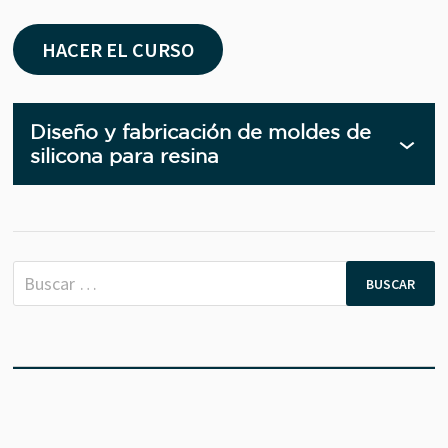
HACER EL CURSO
Diseño y fabricación de moldes de
DISEÑO
silicona para resina
Y
FABRIC
DE
MOLDE
DE
SILICO
PARA
RESINA
Buscar: