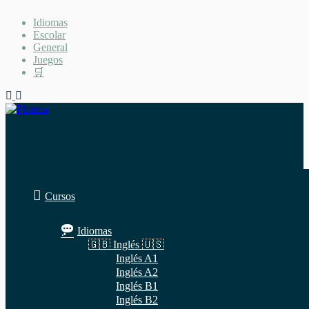
Saltar
Idiomas
al
Escolar
contenido
General
Juegos
🛒
Cursos
Idiomas
🇬🇧 Inglés 🇺🇸
Inglés A1
Inglés A2
Inglés B1
Inglés B2