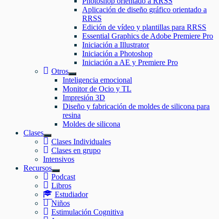
Photoshop orientado a RRSS
el
Aplicación de diseño gráfico orientado a
submenú
RRSS
Edición de vídeo y plantillas para RRSS
Essential Graphics de Adobe Premiere Pro
Iniciación a Illustrator
Iniciación a Photoshop
Iniciación a AE y Premiere Pro
Otros
Mostrar
Inteligencia emocional
el
Monitor de Ocio y TL
submenú
Impresión 3D
Diseño y fabricación de moldes de silicona para
resina
Moldes de silicona
Clases
Mostrar
Clases Individuales
el
Clases en grupo
submenú
Intensivos
Recursos
Mostrar
Podcast
el
Libros
submenú
Estudiador
Niños
Estimulación Cognitiva