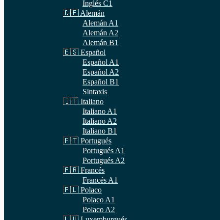
Inglés C1
🇩🇪 Alemán
Alemán A1
Alemán A2
Alemán B1
🇪🇸 Español
Español A1
Español A2
Español B1
Sintaxis
🇮🇹 Italiano
Italiano A1
Italiano A2
Italiano B1
🇵🇹 Portugués
Portugués A1
Portugués A2
🇫🇷 Francés
Francés A1
🇵🇱 Polaco
Polaco A1
Polaco A2
🇱🇺 Luxemburgués