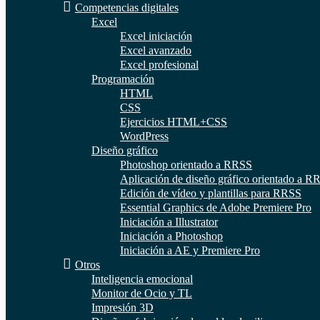
Competencias digitales
Excel
Excel iniciación
Excel avanzado
Excel profesional
Programación
HTML
CSS
Ejercicios HTML+CSS
WordPress
Diseño gráfico
Photoshop orientado a RRSS
Aplicación de diseño gráfico orientado a R
Edición de vídeo y plantillas para RRSS
Essential Graphics de Adobe Premiere Pro
Iniciación a Illustrator
Iniciación a Photoshop
Iniciación a AE y Premiere Pro
Otros
Inteligencia emocional
Monitor de Ocio y TL
Impresión 3D