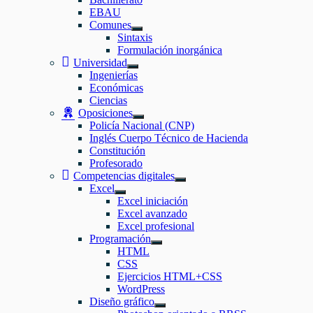
EBAU
Comunes
Mostrar
Sintaxis
el
Formulación inorgánica
submenú
Universidad
Mostrar
Ingenierías
el
Económicas
submenú
Ciencias
Oposiciones
Mostrar
Policía Nacional (CNP)
el
Inglés Cuerpo Técnico de Hacienda
submenú
Constitución
Profesorado
Competencias digitales
Mostrar
Excel
el
Mostrar
Excel iniciación
submenú
el
Excel avanzado
submenú
Excel profesional
Programación
Mostrar
HTML
el
CSS
submenú
Ejercicios HTML+CSS
WordPress
Diseño gráfico
Mostrar