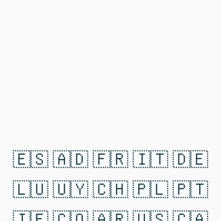
🇪🇸 🇦🇩 🇫🇷 🇮🇹 🇩🇪
🇱🇺 🇺🇾 🇨🇭 🇵🇱 🇵🇹
🇮🇪 🇨🇴 🇦🇷 🇺🇸 🇨🇦