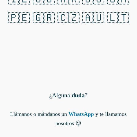
🇵🇪 🇬🇷 🇨🇿 🇦🇺 🇱🇹
¿Alguna
duda
?
Llámanos o mándanos un
WhatsApp
y te llamamos
nosotros 😉