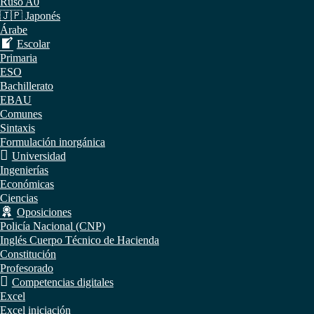
Ruso A0
🇯🇵 Japonés
Árabe
Escolar
Primaria
ESO
Bachillerato
EBAU
Comunes
Sintaxis
Formulación inorgánica
Universidad
Ingenierías
Económicas
Ciencias
Oposiciones
Policía Nacional (CNP)
Inglés Cuerpo Técnico de Hacienda
Constitución
Profesorado
Competencias digitales
Excel
Excel iniciación