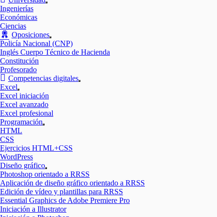
Mostrar
Ingenierías
el
Económicas
submenú
Ciencias
Oposiciones
Mostrar
Policía Nacional (CNP)
el
Inglés Cuerpo Técnico de Hacienda
submenú
Constitución
Profesorado
Competencias digitales
Mostrar
Excel
el
Mostrar
Excel iniciación
submenú
el
Excel avanzado
submenú
Excel profesional
Programación
Mostrar
HTML
el
CSS
submenú
Ejercicios HTML+CSS
WordPress
Diseño gráfico
Mostrar
Photoshop orientado a RRSS
el
Aplicación de diseño gráfico orientado a RRSS
submenú
Edición de vídeo y plantillas para RRSS
Essential Graphics de Adobe Premiere Pro
Iniciación a Illustrator