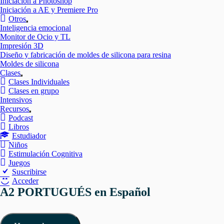
Iniciación a Photoshop
Iniciación a AE y Premiere Pro
Otros
Mostrar
Inteligencia emocional
el
Monitor de Ocio y TL
submenú
Impresión 3D
Diseño y fabricación de moldes de silicona para resina
Moldes de silicona
Clases
Mostrar
Clases Individuales
el
Clases en grupo
submenú
Intensivos
Recursos
Mostrar
Podcast
el
Libros
submenú
Estudiador
Niños
Estimulación Cognitiva
Juegos
Suscribirse
Acceder
A2 PORTUGUÉS en Español