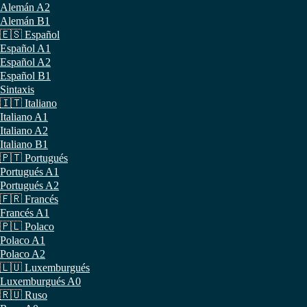
Alemán A2
Alemán B1
🇪🇸 Español
Español A1
Español A2
Español B1
Sintaxis
🇮🇹 Italiano
Italiano A1
Italiano A2
Italiano B1
🇵🇹 Portugués
Portugués A1
Portugués A2
🇫🇷 Francés
Francés A1
🇵🇱 Polaco
Polaco A1
Polaco A2
🇱🇺 Luxemburgués
Luxemburgués A0
🇷🇺 Ruso