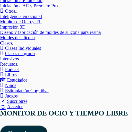
Iniciación a Photoshop
Iniciación a AE y Premiere Pro
Otros
Mostrar
Inteligencia emocional
el
Monitor de Ocio y TL
submenú
Impresión 3D
Diseño y fabricación de moldes de silicona para resina
Moldes de silicona
Clases
Mostrar
Clases Individuales
el
Clases en grupo
submenú
Intensivos
Recursos
Mostrar
Podcast
el
Libros
submenú
Estudiador
Niños
Estimulación Cognitiva
Juegos
Suscribirse
Acceder
MONITOR DE OCIO Y TIEMPO LIBRE