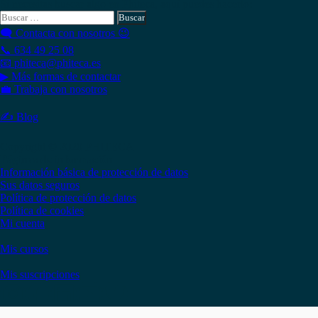
Si necesitas buscar algo en Phiteca, aquí puedes hacerlo:
Buscar:
🗨 Contacta con nosotros 😉
📞 634 49 25 08
📧 phiteca@phiteca.es
▶ Más formas de contactar
💼 Trabaja con nosotros
✍ Blog
Copyright © 2020 PHITECA
Páginas de información
Información básica de protección de datos
Sus datos seguros
Política de protección de datos
Política de cookies
Mi cuenta
Mis cursos
Mis suscripciones
Instagram
Facebook
LinkedIn
YouTube
Twitter