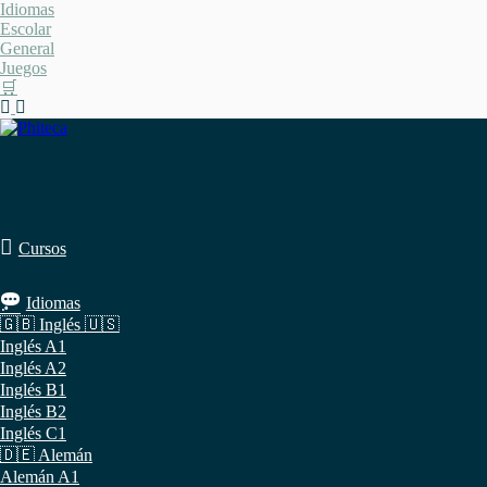
Saltar
Idiomas
al
Escolar
contenido
General
Juegos
🛒
Cursos
Idiomas
🇬🇧 Inglés 🇺🇸
Inglés A1
Inglés A2
Inglés B1
Inglés B2
Inglés C1
🇩🇪 Alemán
Alemán A1