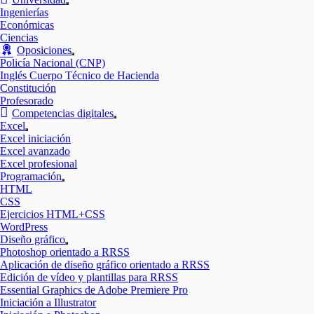
Mostrar
Ingenierías
el
Económicas
submenú
Ciencias
Oposiciones
Mostrar
Policía Nacional (CNP)
el
Inglés Cuerpo Técnico de Hacienda
submenú
Constitución
Profesorado
Competencias digitales
Mostrar
Excel
el
Mostrar
Excel iniciación
submenú
el
Excel avanzado
submenú
Excel profesional
Programación
Mostrar
HTML
el
CSS
submenú
Ejercicios HTML+CSS
WordPress
Diseño gráfico
Mostrar
Photoshop orientado a RRSS
el
Aplicación de diseño gráfico orientado a RRSS
submenú
Edición de vídeo y plantillas para RRSS
Essential Graphics de Adobe Premiere Pro
Iniciación a Illustrator