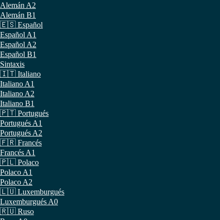
Alemán A2
Alemán B1
🇪🇸 Español
Español A1
Español A2
Español B1
Sintaxis
🇮🇹 Italiano
Italiano A1
Italiano A2
Italiano B1
🇵🇹 Portugués
Portugués A1
Portugués A2
🇫🇷 Francés
Francés A1
🇵🇱 Polaco
Polaco A1
Polaco A2
🇱🇺 Luxemburgués
Luxemburgués A0
🇷🇺 Ruso