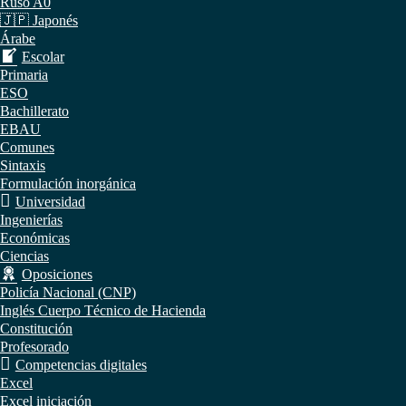
Ruso A0
🇯🇵 Japonés
Árabe
Escolar
Primaria
ESO
Bachillerato
EBAU
Comunes
Sintaxis
Formulación inorgánica
Universidad
Ingenierías
Económicas
Ciencias
Oposiciones
Policía Nacional (CNP)
Inglés Cuerpo Técnico de Hacienda
Constitución
Profesorado
Competencias digitales
Excel
Excel iniciación