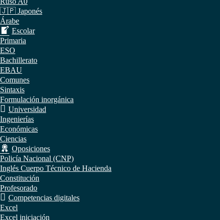
Ruso A0
🇯🇵 Japonés
Árabe
Escolar
Primaria
ESO
Bachillerato
EBAU
Comunes
Sintaxis
Formulación inorgánica
Universidad
Ingenierías
Económicas
Ciencias
Oposiciones
Policía Nacional (CNP)
Inglés Cuerpo Técnico de Hacienda
Constitución
Profesorado
Competencias digitales
Excel
Excel iniciación