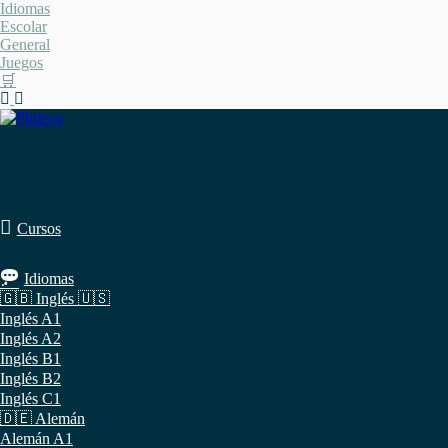
Saltar
Idiomas
al
Escolar
contenido
General
Juegos
🛒
Cursos
Idiomas
🇬🇧 Inglés 🇺🇸
Inglés A1
Inglés A2
Inglés B1
Inglés B2
Inglés C1
🇩🇪 Alemán
Alemán A1