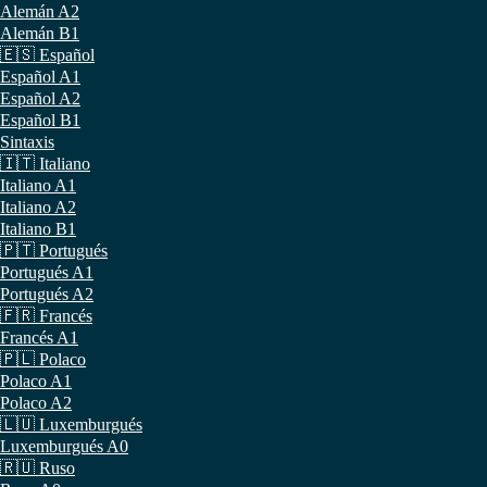
Alemán A2
Alemán B1
🇪🇸 Español
Español A1
Español A2
Español B1
Sintaxis
🇮🇹 Italiano
Italiano A1
Italiano A2
Italiano B1
🇵🇹 Portugués
Portugués A1
Portugués A2
🇫🇷 Francés
Francés A1
🇵🇱 Polaco
Polaco A1
Polaco A2
🇱🇺 Luxemburgués
Luxemburgués A0
🇷🇺 Ruso