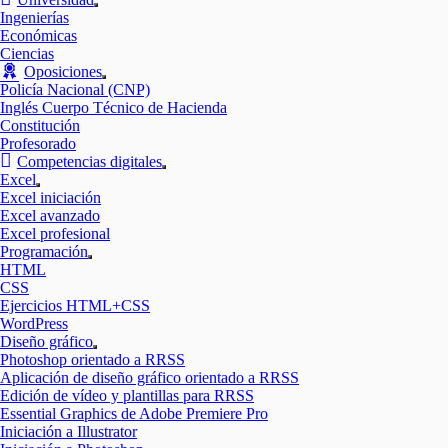
Mostrar
Ingenierías
el
Económicas
submenú
Ciencias
Oposiciones
Mostrar
Policía Nacional (CNP)
el
Inglés Cuerpo Técnico de Hacienda
submenú
Constitución
Profesorado
Competencias digitales
Mostrar
Excel
el
Mostrar
Excel iniciación
submenú
el
Excel avanzado
submenú
Excel profesional
Programación
Mostrar
HTML
el
CSS
submenú
Ejercicios HTML+CSS
WordPress
Diseño gráfico
Mostrar
Photoshop orientado a RRSS
el
Aplicación de diseño gráfico orientado a RRSS
submenú
Edición de vídeo y plantillas para RRSS
Essential Graphics de Adobe Premiere Pro
Iniciación a Illustrator