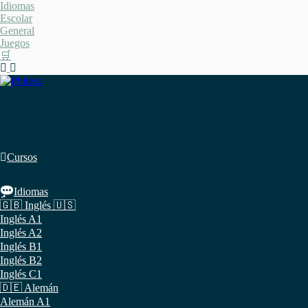
Saltar
Idiomas
al
Escolar
contenido
General
Juegos
🛒
Cursos
Idiomas
🇬🇧 Inglés 🇺🇸
Inglés A1
Inglés A2
Inglés B1
Inglés B2
Inglés C1
🇩🇪 Alemán
Alemán A1