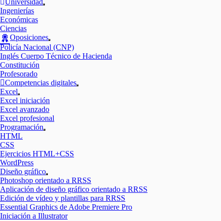
Universidad
Mostrar
Ingenierías
el
Económicas
submenú
Ciencias
Oposiciones
Mostrar
Policía Nacional (CNP)
el
Inglés Cuerpo Técnico de Hacienda
submenú
Constitución
Profesorado
Competencias digitales
Mostrar
Excel
el
Mostrar
Excel iniciación
submenú
el
Excel avanzado
submenú
Excel profesional
Programación
Mostrar
HTML
el
CSS
submenú
Ejercicios HTML+CSS
WordPress
Diseño gráfico
Mostrar
Photoshop orientado a RRSS
el
Aplicación de diseño gráfico orientado a RRSS
submenú
Edición de vídeo y plantillas para RRSS
Essential Graphics de Adobe Premiere Pro
Iniciación a Illustrator