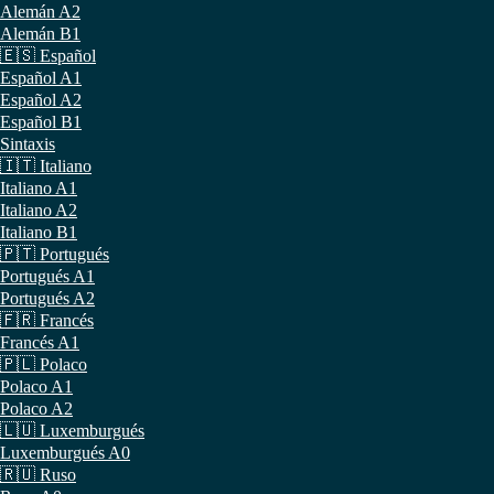
Alemán A2
Alemán B1
🇪🇸 Español
Español A1
Español A2
Español B1
Sintaxis
🇮🇹 Italiano
Italiano A1
Italiano A2
Italiano B1
🇵🇹 Portugués
Portugués A1
Portugués A2
🇫🇷 Francés
Francés A1
🇵🇱 Polaco
Polaco A1
Polaco A2
🇱🇺 Luxemburgués
Luxemburgués A0
🇷🇺 Ruso