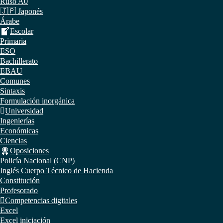
Ruso A0
🇯🇵 Japonés
Árabe
Escolar
Primaria
ESO
Bachillerato
EBAU
Comunes
Sintaxis
Formulación inorgánica
Universidad
Ingenierías
Económicas
Ciencias
Oposiciones
Policía Nacional (CNP)
Inglés Cuerpo Técnico de Hacienda
Constitución
Profesorado
Competencias digitales
Excel
Excel iniciación