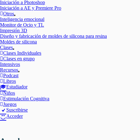
Iniciación a Photoshop
Iniciación a AE y Premiere Pro
Otros
Mostrar
Inteligencia emocional
el
Monitor de Ocio y TL
submenú
Impresión 3D
Diseño y fabricación de moldes de silicona para resina
Moldes de silicona
Clases
Mostrar
Clases Individuales
el
Clases en grupo
submenú
Intensivos
Recursos
Mostrar
Podcast
el
Libros
submenú
Estudiador
Niños
Estimulación Cognitiva
Juegos
Suscribirse
Acceder