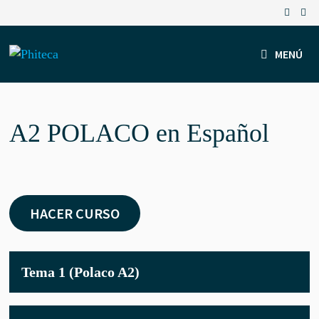
Saltar
al
contenido
MENÚ
A2 POLACO en Español
HACER CURSO
Tema 1 (Polaco A2)
TEMA
1
(POLAC
A2)