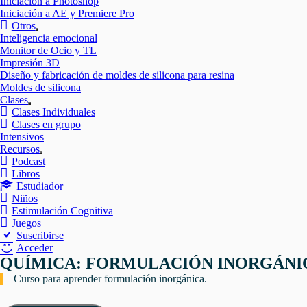
Iniciación a Photoshop
Iniciación a AE y Premiere Pro
Otros
Mostrar
Inteligencia emocional
el
Monitor de Ocio y TL
submenú
Impresión 3D
Diseño y fabricación de moldes de silicona para resina
Moldes de silicona
Clases
Mostrar
Clases Individuales
el
Clases en grupo
submenú
Intensivos
Recursos
Mostrar
Podcast
el
Libros
submenú
Estudiador
Niños
Estimulación Cognitiva
Juegos
Suscribirse
Acceder
QUÍMICA: FORMULACIÓN INORGÁNI
Curso para aprender formulación inorgánica.