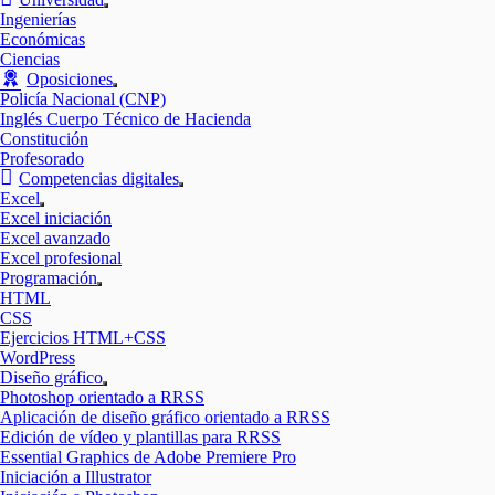
Mostrar
Ingenierías
el
Económicas
submenú
Ciencias
Oposiciones
Mostrar
Policía Nacional (CNP)
el
Inglés Cuerpo Técnico de Hacienda
submenú
Constitución
Profesorado
Competencias digitales
Mostrar
Excel
el
Mostrar
Excel iniciación
submenú
el
Excel avanzado
submenú
Excel profesional
Programación
Mostrar
HTML
el
CSS
submenú
Ejercicios HTML+CSS
WordPress
Diseño gráfico
Mostrar
Photoshop orientado a RRSS
el
Aplicación de diseño gráfico orientado a RRSS
submenú
Edición de vídeo y plantillas para RRSS
Essential Graphics de Adobe Premiere Pro
Iniciación a Illustrator