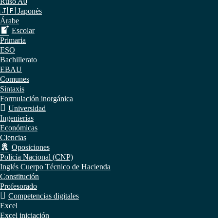
Ruso A0
🇯🇵 Japonés
Árabe
Escolar
Primaria
ESO
Bachillerato
EBAU
Comunes
Sintaxis
Formulación inorgánica
Universidad
Ingenierías
Económicas
Ciencias
Oposiciones
Policía Nacional (CNP)
Inglés Cuerpo Técnico de Hacienda
Constitución
Profesorado
Competencias digitales
Excel
Excel iniciación