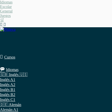
Saltar
Idiomas
al
Escolar
contenido
General
Juegos
🛒
Cursos
Idiomas
🇬🇧 Inglés 🇺🇸
Inglés A1
Inglés A2
Inglés B1
Inglés B2
Inglés C1
🇩🇪 Alemán
Alemán A1