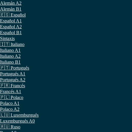
Alemán A2
Alemán B1
🇪🇸 Español
Español A1
Español A2
Español B1
Sintaxis
🇮🇹 Italiano
Italiano A1
Italiano A2
Italiano B1
🇵🇹 Portugués
Portugués A1
Portugués A2
🇫🇷 Francés
Francés A1
🇵🇱 Polaco
Polaco A1
Polaco A2
🇱🇺 Luxemburgués
Luxemburgués A0
🇷🇺 Ruso