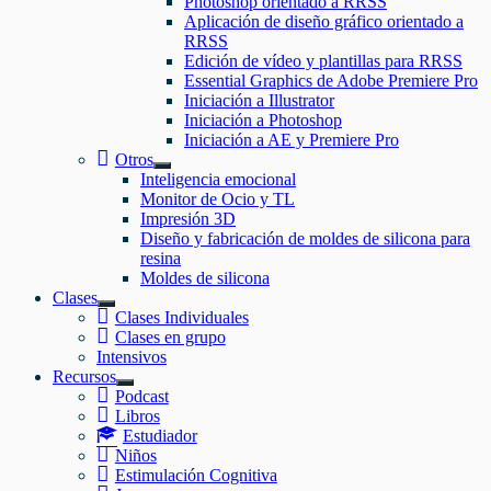
Photoshop orientado a RRSS
el
Aplicación de diseño gráfico orientado a
submenú
RRSS
Edición de vídeo y plantillas para RRSS
Essential Graphics de Adobe Premiere Pro
Iniciación a Illustrator
Iniciación a Photoshop
Iniciación a AE y Premiere Pro
Otros
Mostrar
Inteligencia emocional
el
Monitor de Ocio y TL
submenú
Impresión 3D
Diseño y fabricación de moldes de silicona para
resina
Moldes de silicona
Clases
Mostrar
Clases Individuales
el
Clases en grupo
submenú
Intensivos
Recursos
Mostrar
Podcast
el
Libros
submenú
Estudiador
Niños
Estimulación Cognitiva