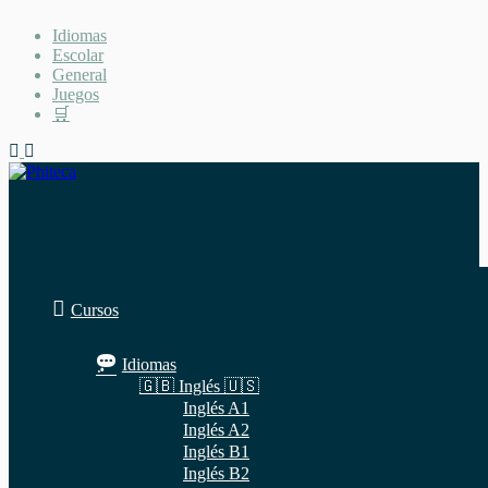
Saltar
Idiomas
al
Escolar
contenido
General
Juegos
🛒
Cursos
Idiomas
🇬🇧 Inglés 🇺🇸
Inglés A1
Inglés A2
Inglés B1
Inglés B2