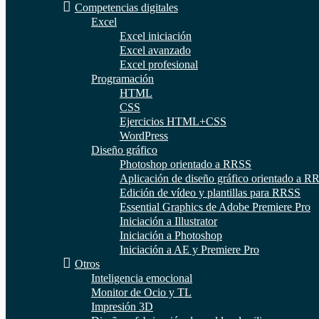
Competencias digitales
Excel
Excel iniciación
Excel avanzado
Excel profesional
Programación
HTML
CSS
Ejercicios HTML+CSS
WordPress
Diseño gráfico
Photoshop orientado a RRSS
Aplicación de diseño gráfico orientado a R
Edición de vídeo y plantillas para RRSS
Essential Graphics de Adobe Premiere Pro
Iniciación a Illustrator
Iniciación a Photoshop
Iniciación a AE y Premiere Pro
Otros
Inteligencia emocional
Monitor de Ocio y TL
Impresión 3D