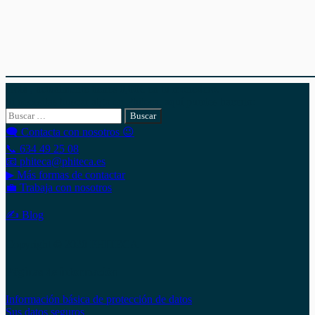
Hola , actualmente tienes
0,00
€
en tu monedero.
Si necesitas buscar algo en Phiteca, aquí puedes hacerlo:
Buscar:
🗨 Contacta con nosotros 😉
📞 634 49 25 08
📧 phiteca@phiteca.es
▶ Más formas de contactar
💼 Trabaja con nosotros
✍ Blog
Copyright © 2020 PHITECA
Páginas de información
Información básica de protección de datos
Sus datos seguros