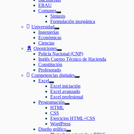
EBAU
Comunes
Mostrar
Sintaxis
el
Formulación inorgánica
submenú
Universidad
Mostrar
Ingenierías
el
Económicas
submenú
Ciencias
Oposiciones
Mostrar
Policía Nacional (CNP)
el
Inglés Cuerpo Técnico de Hacienda
submenú
Constitución
Profesorado
Competencias digitales
Mostrar
Excel
el
Mostrar
Excel iniciación
submenú
el
Excel avanzado
submenú
Excel profesional
Programación
Mostrar
HTML
el
CSS
submenú
Ejercicios HTML+CSS
WordPress
Diseño gráfico
Mostrar