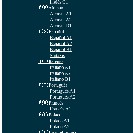
Inglés C1
🇩🇪 Alemán
Alemán A1
Alemán A2
Alemán B1
🇪🇸 Español
Español A1
Español A2
Español B1
Sintaxis
🇮🇹 Italiano
Italiano A1
Italiano A2
Italiano B1
🇵🇹 Portugués
Portugués A1
Portugués A2
🇫🇷 Francés
Francés A1
🇵🇱 Polaco
Polaco A1
Polaco A2
🇱🇺 Luxemburgués