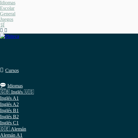
Saltar
Idiomas
al
Escolar
contenido
General
Juegos
🛒
Cursos
Idiomas
🇬🇧 Inglés 🇺🇸
Inglés A1
Inglés A2
Inglés B1
Inglés B2
Inglés C1
🇩🇪 Alemán
Alemán A1