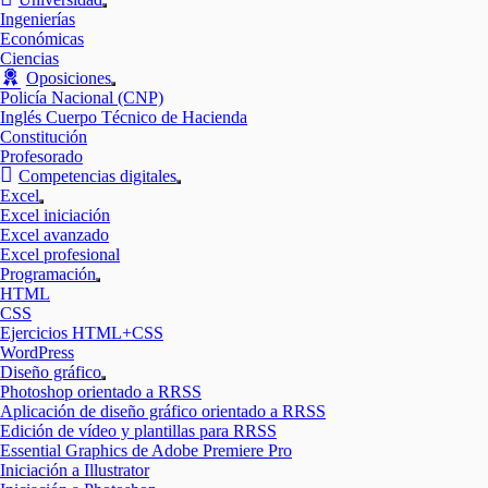
Mostrar
Ingenierías
el
Económicas
submenú
Ciencias
Oposiciones
Mostrar
Policía Nacional (CNP)
el
Inglés Cuerpo Técnico de Hacienda
submenú
Constitución
Profesorado
Competencias digitales
Mostrar
Excel
el
Mostrar
Excel iniciación
submenú
el
Excel avanzado
submenú
Excel profesional
Programación
Mostrar
HTML
el
CSS
submenú
Ejercicios HTML+CSS
WordPress
Diseño gráfico
Mostrar
Photoshop orientado a RRSS
el
Aplicación de diseño gráfico orientado a RRSS
submenú
Edición de vídeo y plantillas para RRSS
Essential Graphics de Adobe Premiere Pro
Iniciación a Illustrator