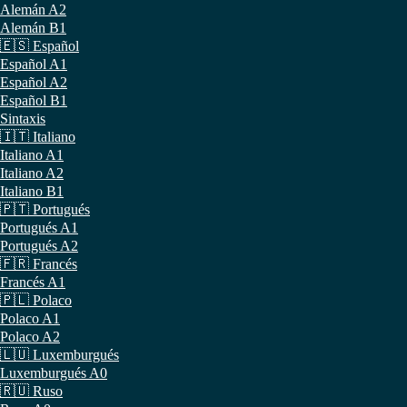
Alemán A2
Alemán B1
🇪🇸 Español
Español A1
Español A2
Español B1
Sintaxis
🇮🇹 Italiano
Italiano A1
Italiano A2
Italiano B1
🇵🇹 Portugués
Portugués A1
Portugués A2
🇫🇷 Francés
Francés A1
🇵🇱 Polaco
Polaco A1
Polaco A2
🇱🇺 Luxemburgués
Luxemburgués A0
🇷🇺 Ruso