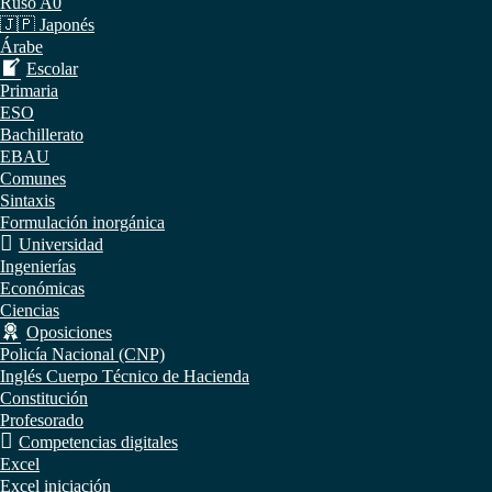
Ruso A0
🇯🇵 Japonés
Árabe
Escolar
Primaria
ESO
Bachillerato
EBAU
Comunes
Sintaxis
Formulación inorgánica
Universidad
Ingenierías
Económicas
Ciencias
Oposiciones
Policía Nacional (CNP)
Inglés Cuerpo Técnico de Hacienda
Constitución
Profesorado
Competencias digitales
Excel
Excel iniciación