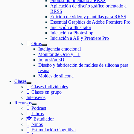
Photoshop orientado a RRSS
el
Aplicación de diseño gráfico orientado a
submenú
RRSS
Edición de vídeo y plantillas para RRSS
Essential Graphics de Adobe Premiere Pro
Iniciación a Illustrator
Iniciación a Photoshop
Iniciación a AE y Premiere Pro
Otros
Mostrar
Inteligencia emocional
el
Monitor de Ocio y TL
submenú
Impresión 3D
Diseño y fabricación de moldes de silicona para
resina
Moldes de silicona
Clases
Mostrar
Clases Individuales
el
Clases en grupo
submenú
Intensivos
Recursos
Mostrar
Podcast
el
Libros
submenú
Estudiador
Niños
Estimulación Cognitiva