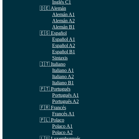
Inglés C1
🇩🇪 Alemán
Alemán A1
Alemán A2
Alemán B1
🇪🇸 Español
Español A1
Español A2
Español B1
Sintaxis
🇮🇹 Italiano
Italiano A1
Italiano A2
Italiano B1
🇵🇹 Portugués
Portugués A1
Portugués A2
🇫🇷 Francés
Francés A1
🇵🇱 Polaco
Polaco A1
Polaco A2
🇱🇺 Luxemburgués