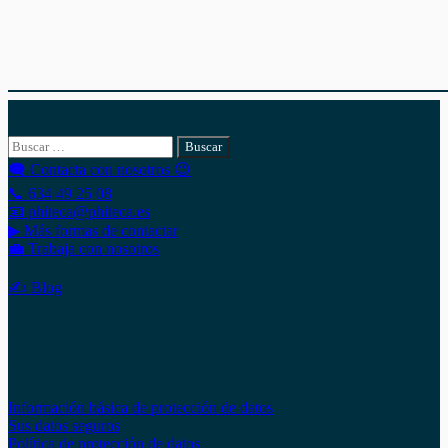
Hola , actualmente tienes
0,00
€
en tu monedero.
Si necesitas buscar algo en Phiteca, aquí puedes hacerlo:
Buscar:
🗨 Contacta con nosotros 😉
📞 634 49 25 08
📧 phiteca@phiteca.es
▶ Más formas de contactar
💼 Trabaja con nosotros
✍ Blog
Copyright © 2020 PHITECA
Páginas de información
Información básica de protección de datos
Sus datos seguros
Política de protección de datos