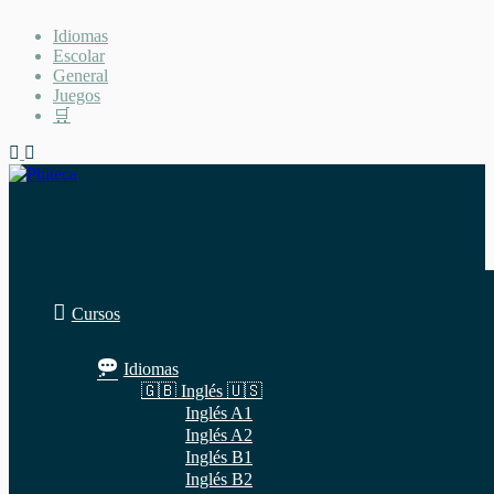
Saltar
Idiomas
al
Escolar
contenido
General
Juegos
🛒
Cursos
Idiomas
🇬🇧 Inglés 🇺🇸
Inglés A1
Inglés A2
Inglés B1
Inglés B2