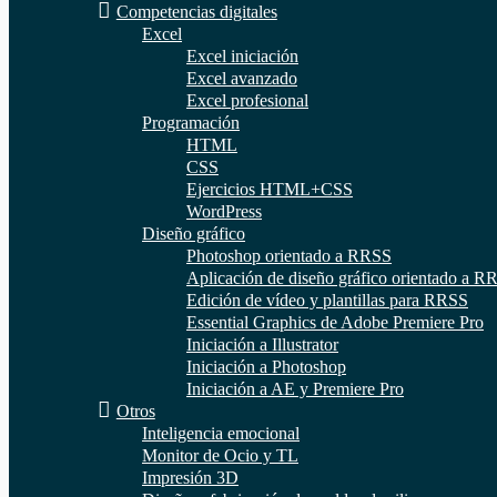
Competencias digitales
Excel
Excel iniciación
Excel avanzado
Excel profesional
Programación
HTML
CSS
Ejercicios HTML+CSS
WordPress
Diseño gráfico
Photoshop orientado a RRSS
Aplicación de diseño gráfico orientado a R
Edición de vídeo y plantillas para RRSS
Essential Graphics de Adobe Premiere Pro
Iniciación a Illustrator
Iniciación a Photoshop
Iniciación a AE y Premiere Pro
Otros
Inteligencia emocional
Monitor de Ocio y TL
Impresión 3D