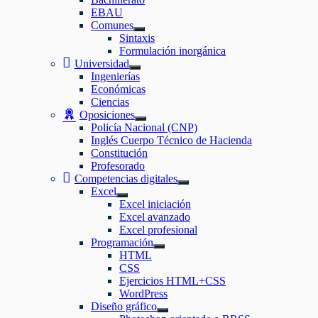
EBAU
Comunes
Mostrar
Sintaxis
el
Formulación inorgánica
submenú
Universidad
Mostrar
Ingenierías
el
Económicas
submenú
Ciencias
Oposiciones
Mostrar
Policía Nacional (CNP)
el
Inglés Cuerpo Técnico de Hacienda
submenú
Constitución
Profesorado
Competencias digitales
Mostrar
Excel
el
Mostrar
Excel iniciación
submenú
el
Excel avanzado
submenú
Excel profesional
Programación
Mostrar
HTML
el
CSS
submenú
Ejercicios HTML+CSS
WordPress
Diseño gráfico
Mostrar