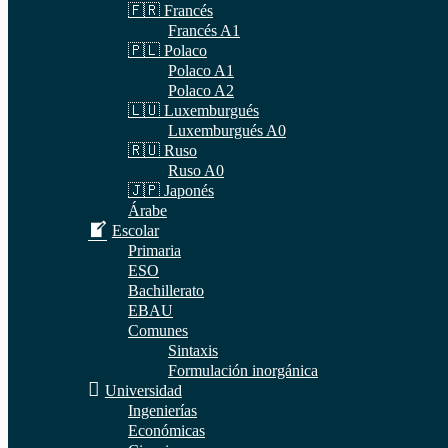
🇫🇷 Francés
Francés A1
🇵🇱 Polaco
Polaco A1
Polaco A2
🇱🇺 Luxemburgués
Luxemburgués A0
🇷🇺 Ruso
Ruso A0
🇯🇵 Japonés
Árabe
Escolar
Primaria
ESO
Bachillerato
EBAU
Comunes
Sintaxis
Formulación inorgánica
Universidad
Ingenierías
Económicas