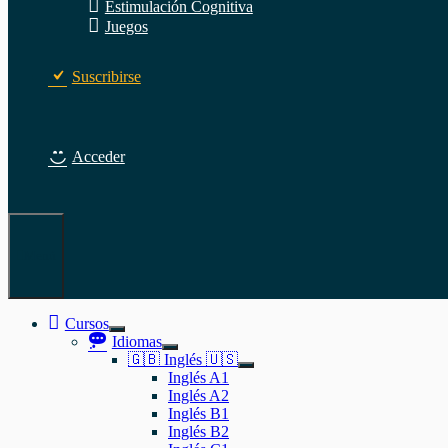
Estimulación Cognitiva
Juegos
Suscribirse
Acceder
Menú
Cursos
Mostrar
Idiomas
el
Mostrar
🇬🇧 Inglés 🇺🇸
submenú
el
Mostrar
Inglés A1
submenú
el
Inglés A2
submenú
Inglés B1
Inglés B2