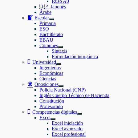
Ruso A0
el
🇯🇵 Japonés
submenú
Árabe
Escolar
Mostrar
Primaria
el
ESO
submenú
Bachillerato
EBAU
Comunes
Mostrar
Sintaxis
el
Formulación inorgánica
submenú
Universidad
Mostrar
Ingenierías
el
Económicas
submenú
Ciencias
Oposiciones
Mostrar
Policía Nacional (CNP)
el
Inglés Cuerpo Técnico de Hacienda
submenú
Constitución
Profesorado
Competencias digitales
Mostrar
Excel
el
Mostrar
Excel iniciación
submenú
el
Excel avanzado
submenú
Excel profesional