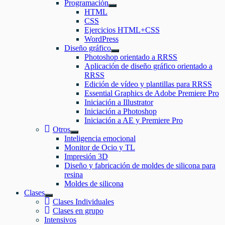
Programación
Mostrar
HTML
el
CSS
submenú
Ejercicios HTML+CSS
WordPress
Diseño gráfico
Mostrar
Photoshop orientado a RRSS
el
Aplicación de diseño gráfico orientado a
submenú
RRSS
Edición de vídeo y plantillas para RRSS
Essential Graphics de Adobe Premiere Pro
Iniciación a Illustrator
Iniciación a Photoshop
Iniciación a AE y Premiere Pro
Otros
Mostrar
Inteligencia emocional
el
Monitor de Ocio y TL
submenú
Impresión 3D
Diseño y fabricación de moldes de silicona para
resina
Moldes de silicona
Clases
Mostrar
Clases Individuales
el
Clases en grupo
submenú
Intensivos