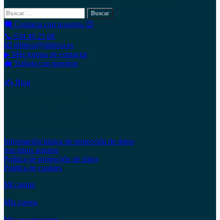
Si necesitas buscar algo en Phiteca, aquí puedes hacerlo:
Buscar:
🗨 Contacta con nosotros 😉
📞 634 49 25 08
📧 phiteca@phiteca.es
▶ Más formas de contactar
💼 Trabaja con nosotros
✍ Blog
Copyright © 2020 PHITECA
Páginas de información
Información básica de protección de datos
Sus datos seguros
Política de protección de datos
Política de cookies
Mi cuenta
Mis cursos
Mis suscripciones