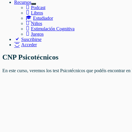
Recursos
Mostrar
Podcast
el
Libros
submenú
Estudiador
Niños
Estimulación Cognitiva
Juegos
Suscribirse
Acceder
CNP Psicotécnicos
En este curso, veremos los test Psicotécnicos que podéis encontrar 