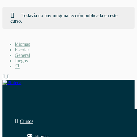
Todavía no hay ninguna lección publicada en este
curso.
Saltar
Idiomas
al
Escolar
contenido
General
Juegos
🛒
Cursos
Idiomas