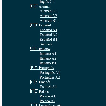
Inglés C1
🇩🇪 Alemán
Alemán A1
Alemán A2
Alemán B1
🇪🇸 Español
Español A1
Español A2
Español B1
Sintaxis
🇮🇹 Italiano
Italiano A1
Italiano A2
Italiano B1
🇵🇹 Portugués
Portugués A1
Portugués A2
🇫🇷 Francés
Francés A1
🇵🇱 Polaco
Polaco A1
Polaco A2
🇱🇺 Luxemburgués