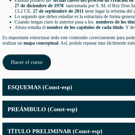
Estudia primero las
fechas claves del proceso de creación de
27 de diciembre de 1978
sancionada por S. M. el Rey Don Jua
13.2 CE.
27 de septiembre de 2011
tiene lugar la reforma del 
Lo segundo que debes estudiar es
la estructura de forma genera
Cuando tengas claro lo anterior pasa a los
nombres de los títu
Ahora estudia el
nombre de los capítulos de cada título
. Y de
Es importante estructurar todo este contenido correctamente para pode
realizar un
mapa conceptual
. Así, podrás repasar mas fácilmente tod
Hacer el curso
ESQUEMAS (Const-esp)
PREÁMBULO (Const-esp)
TÍTULO PRELIMINAR (Const-esp)