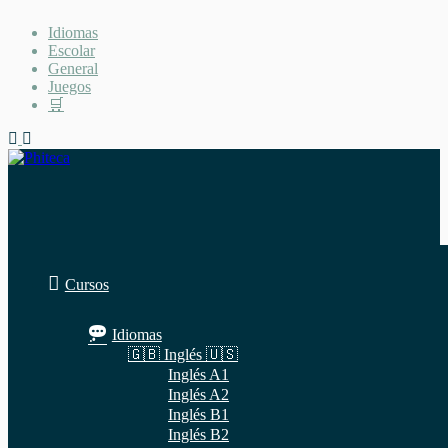
Saltar
Idiomas
al
Escolar
contenido
General
Juegos
🛒
Cursos
Idiomas
🇬🇧 Inglés 🇺🇸
Inglés A1
Inglés A2
Inglés B1
Inglés B2