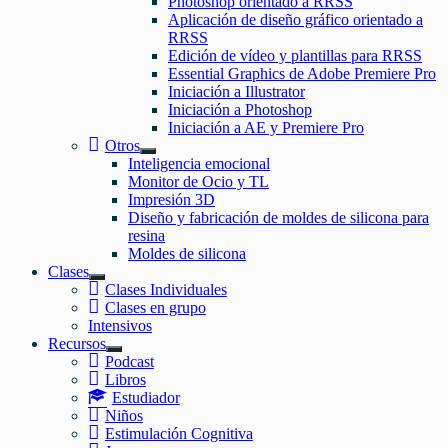
Photoshop orientado a RRSS
el
Aplicación de diseño gráfico orientado a
submenú
RRSS
Edición de vídeo y plantillas para RRSS
Essential Graphics de Adobe Premiere Pro
Iniciación a Illustrator
Iniciación a Photoshop
Iniciación a AE y Premiere Pro
Otros
Mostrar
Inteligencia emocional
el
Monitor de Ocio y TL
submenú
Impresión 3D
Diseño y fabricación de moldes de silicona para
resina
Moldes de silicona
Clases
Mostrar
Clases Individuales
el
Clases en grupo
submenú
Intensivos
Recursos
Mostrar
Podcast
el
Libros
submenú
Estudiador
Niños
Estimulación Cognitiva