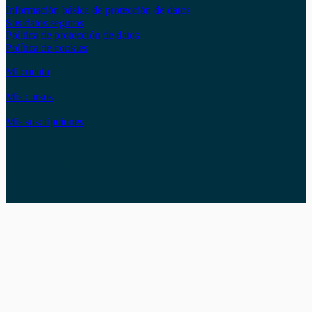
Información básica de protección de datos
Sus datos seguros
Política de protección de datos
Política de cookies
Mi cuenta
Mis cursos
Mis suscripciones
Instagram
Facebook
LinkedIn
YouTube
Twitter