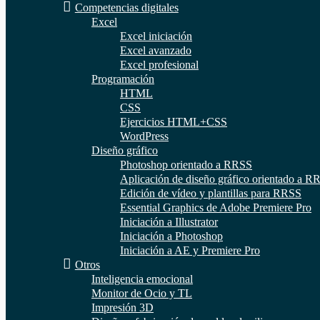
Competencias digitales
Excel
Excel iniciación
Excel avanzado
Excel profesional
Programación
HTML
CSS
Ejercicios HTML+CSS
WordPress
Diseño gráfico
Photoshop orientado a RRSS
Aplicación de diseño gráfico orientado a R
Edición de vídeo y plantillas para RRSS
Essential Graphics de Adobe Premiere Pro
Iniciación a Illustrator
Iniciación a Photoshop
Iniciación a AE y Premiere Pro
Otros
Inteligencia emocional
Monitor de Ocio y TL
Impresión 3D