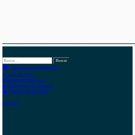
Hola , actualmente tienes
0,00
€
en tu monedero.
Si necesitas buscar algo en Phiteca, aquí puedes hacerlo:
Buscar:
🗨 Contacta con nosotros 😉
📞 634 49 25 08
📧 phiteca@phiteca.es
▶ Más formas de contactar
💼 Trabaja con nosotros
✍ Blog
Copyright © 2020 PHITECA
Páginas de información