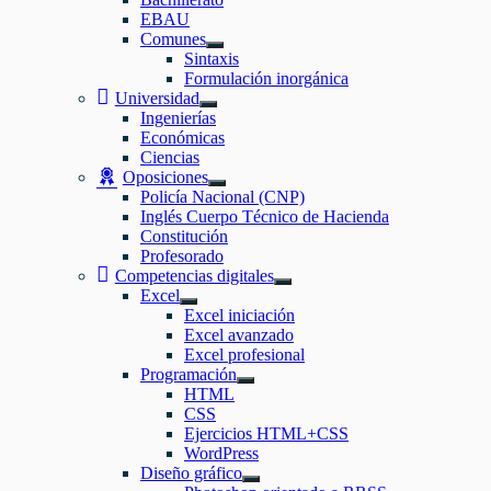
EBAU
Comunes
Mostrar
Sintaxis
el
Formulación inorgánica
submenú
Universidad
Mostrar
Ingenierías
el
Económicas
submenú
Ciencias
Oposiciones
Mostrar
Policía Nacional (CNP)
el
Inglés Cuerpo Técnico de Hacienda
submenú
Constitución
Profesorado
Competencias digitales
Mostrar
Excel
el
Mostrar
Excel iniciación
submenú
el
Excel avanzado
submenú
Excel profesional
Programación
Mostrar
HTML
el
CSS
submenú
Ejercicios HTML+CSS
WordPress
Diseño gráfico
Mostrar