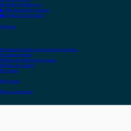
📧 phiteca@phiteca.es
▶ Más formas de contactar
💼 Trabaja con nosotros
✍ Blog
Copyright © 2020 PHITECA
Páginas de información
Información básica de protección de datos
Sus datos seguros
Política de protección de datos
Política de cookies
Mi cuenta
Mis cursos
Mis suscripciones
Instagram
Facebook
LinkedIn
YouTube
Twitter