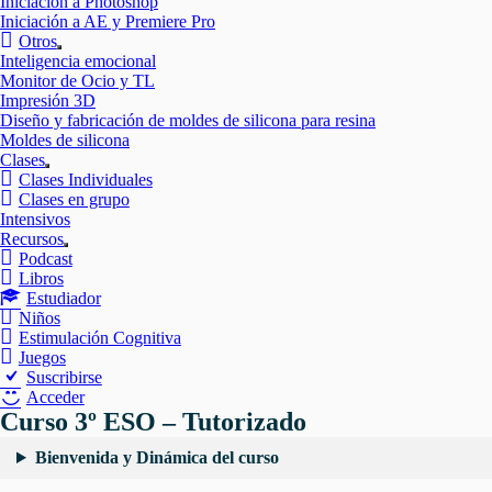
Iniciación a Photoshop
Iniciación a AE y Premiere Pro
Otros
Mostrar
Inteligencia emocional
el
Monitor de Ocio y TL
submenú
Impresión 3D
Diseño y fabricación de moldes de silicona para resina
Moldes de silicona
Clases
Mostrar
Clases Individuales
el
Clases en grupo
submenú
Intensivos
Recursos
Mostrar
Podcast
el
Libros
submenú
Estudiador
Niños
Estimulación Cognitiva
Juegos
Suscribirse
Acceder
Curso 3º ESO – Tutorizado
Bienvenida y Dinámica del curso