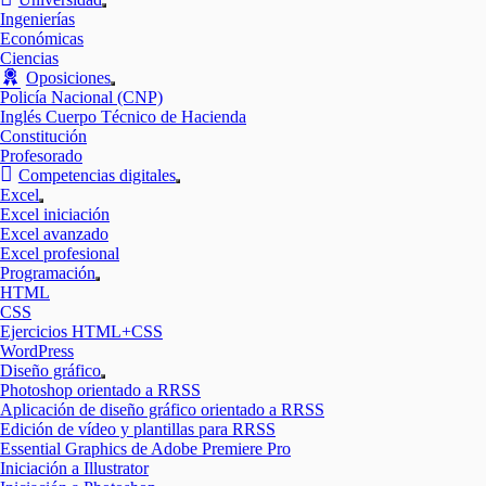
Mostrar
Ingenierías
el
Económicas
submenú
Ciencias
Oposiciones
Mostrar
Policía Nacional (CNP)
el
Inglés Cuerpo Técnico de Hacienda
submenú
Constitución
Profesorado
Competencias digitales
Mostrar
Excel
el
Mostrar
Excel iniciación
submenú
el
Excel avanzado
submenú
Excel profesional
Programación
Mostrar
HTML
el
CSS
submenú
Ejercicios HTML+CSS
WordPress
Diseño gráfico
Mostrar
Photoshop orientado a RRSS
el
Aplicación de diseño gráfico orientado a RRSS
submenú
Edición de vídeo y plantillas para RRSS
Essential Graphics de Adobe Premiere Pro
Iniciación a Illustrator