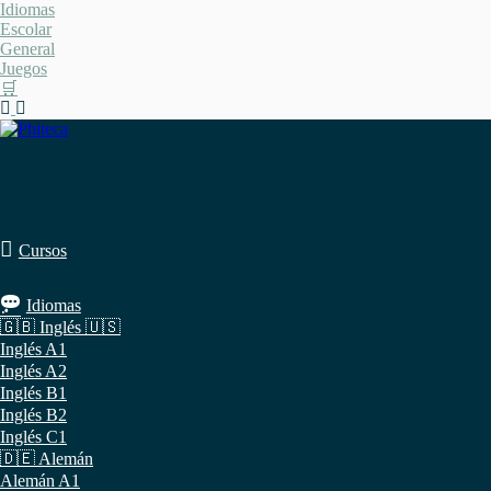
Saltar
Idiomas
al
Escolar
contenido
General
Juegos
🛒
Cursos
Idiomas
🇬🇧 Inglés 🇺🇸
Inglés A1
Inglés A2
Inglés B1
Inglés B2
Inglés C1
🇩🇪 Alemán
Alemán A1