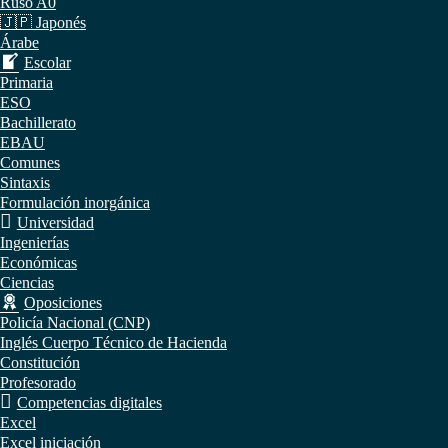
Ruso A0
🇯🇵 Japonés
Árabe
Escolar
Primaria
ESO
Bachillerato
EBAU
Comunes
Sintaxis
Formulación inorgánica
Universidad
Ingenierías
Económicas
Ciencias
Oposiciones
Policía Nacional (CNP)
Inglés Cuerpo Técnico de Hacienda
Constitución
Profesorado
Competencias digitales
Excel
Excel iniciación