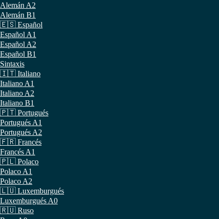
Alemán A2
Alemán B1
🇪🇸 Español
Español A1
Español A2
Español B1
Sintaxis
🇮🇹 Italiano
Italiano A1
Italiano A2
Italiano B1
🇵🇹 Portugués
Portugués A1
Portugués A2
🇫🇷 Francés
Francés A1
🇵🇱 Polaco
Polaco A1
Polaco A2
🇱🇺 Luxemburgués
Luxemburgués A0
🇷🇺 Ruso