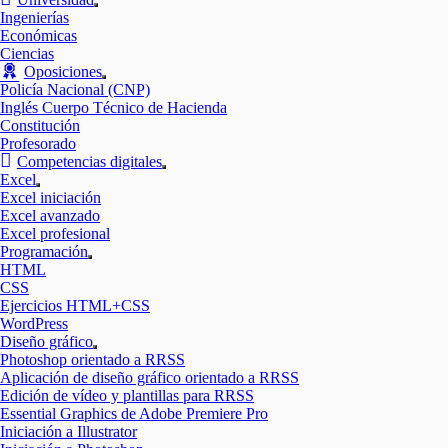
Mostrar
Ingenierías
el
Económicas
submenú
Ciencias
Oposiciones
Mostrar
Policía Nacional (CNP)
el
Inglés Cuerpo Técnico de Hacienda
submenú
Constitución
Profesorado
Competencias digitales
Mostrar
Excel
el
Mostrar
Excel iniciación
submenú
el
Excel avanzado
submenú
Excel profesional
Programación
Mostrar
HTML
el
CSS
submenú
Ejercicios HTML+CSS
WordPress
Diseño gráfico
Mostrar
Photoshop orientado a RRSS
el
Aplicación de diseño gráfico orientado a RRSS
submenú
Edición de vídeo y plantillas para RRSS
Essential Graphics de Adobe Premiere Pro
Iniciación a Illustrator