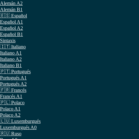
Alemán A2
Alemán B1
🇪🇸 Español
Español A1
Español A2
Español B1
Sintaxis
🇮🇹 Italiano
Italiano A1
Italiano A2
Italiano B1
🇵🇹 Portugués
Portugués A1
Portugués A2
🇫🇷 Francés
Francés A1
🇵🇱 Polaco
Polaco A1
Polaco A2
🇱🇺 Luxemburgués
Luxemburgués A0
🇷🇺 Ruso