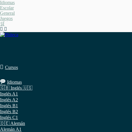
Saltar
Idiomas
al
Escolar
contenido
General
Juegos
🛒
Cursos
Idiomas
🇬🇧 Inglés 🇺🇸
Inglés A1
Inglés A2
Inglés B1
Inglés B2
Inglés C1
🇩🇪 Alemán
Alemán A1