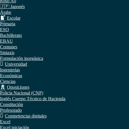
Ruso A0
🇯🇵 Japonés
Árabe
Escolar
Primaria
ESO
Bachillerato
EBAU
Comunes
Sintaxis
Formulación inorgánica
Universidad
Ingenierías
Económicas
Ciencias
Oposiciones
Policía Nacional (CNP)
Inglés Cuerpo Técnico de Hacienda
Constitución
Profesorado
Competencias digitales
Excel
Excel iniciación