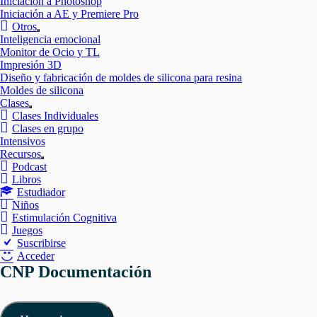
Iniciación a Photoshop
Iniciación a AE y Premiere Pro
Otros
Mostrar
Inteligencia emocional
el
Monitor de Ocio y TL
submenú
Impresión 3D
Diseño y fabricación de moldes de silicona para resina
Moldes de silicona
Clases
Mostrar
Clases Individuales
el
Clases en grupo
submenú
Intensivos
Recursos
Mostrar
Podcast
el
Libros
submenú
Estudiador
Niños
Estimulación Cognitiva
Juegos
Suscribirse
Acceder
CNP Documentación