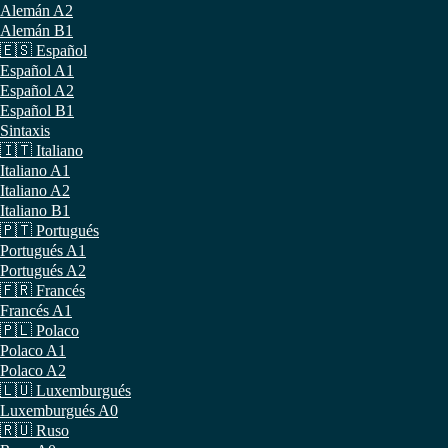
Alemán A2
Alemán B1
🇪🇸 Español
Español A1
Español A2
Español B1
Sintaxis
🇮🇹 Italiano
Italiano A1
Italiano A2
Italiano B1
🇵🇹 Portugués
Portugués A1
Portugués A2
🇫🇷 Francés
Francés A1
🇵🇱 Polaco
Polaco A1
Polaco A2
🇱🇺 Luxemburgués
Luxemburgués A0
🇷🇺 Ruso