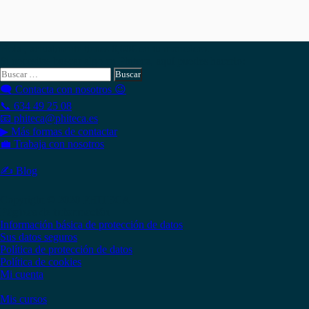
Hola , actualmente tienes
0,00
€
en tu monedero.
Si necesitas buscar algo en Phiteca, aquí puedes hacerlo:
Buscar:
🗨 Contacta con nosotros 😉
📞 634 49 25 08
📧 phiteca@phiteca.es
▶ Más formas de contactar
💼 Trabaja con nosotros
✍ Blog
Copyright © 2020 PHITECA
Páginas de información
Información básica de protección de datos
Sus datos seguros
Política de protección de datos
Política de cookies
Mi cuenta
Mis cursos