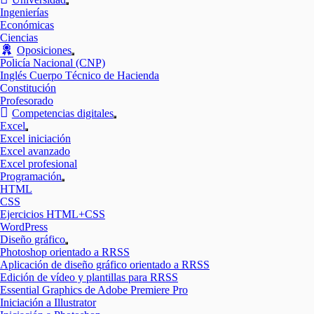
Mostrar
Ingenierías
el
Económicas
submenú
Ciencias
Oposiciones
Mostrar
Policía Nacional (CNP)
el
Inglés Cuerpo Técnico de Hacienda
submenú
Constitución
Profesorado
Competencias digitales
Mostrar
Excel
el
Mostrar
Excel iniciación
submenú
el
Excel avanzado
submenú
Excel profesional
Programación
Mostrar
HTML
el
CSS
submenú
Ejercicios HTML+CSS
WordPress
Diseño gráfico
Mostrar
Photoshop orientado a RRSS
el
Aplicación de diseño gráfico orientado a RRSS
submenú
Edición de vídeo y plantillas para RRSS
Essential Graphics de Adobe Premiere Pro
Iniciación a Illustrator