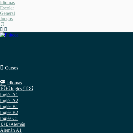
Saltar
Idiomas
al
Escolar
contenido
General
Juegos
🛒
Cursos
Idiomas
🇬🇧 Inglés 🇺🇸
Inglés A1
Inglés A2
Inglés B1
Inglés B2
Inglés C1
🇩🇪 Alemán
Alemán A1