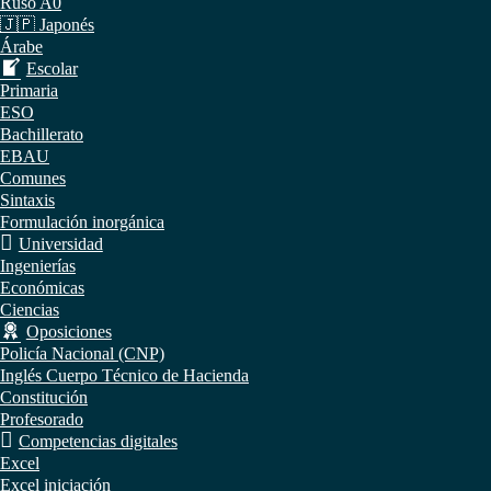
Ruso A0
🇯🇵 Japonés
Árabe
Escolar
Primaria
ESO
Bachillerato
EBAU
Comunes
Sintaxis
Formulación inorgánica
Universidad
Ingenierías
Económicas
Ciencias
Oposiciones
Policía Nacional (CNP)
Inglés Cuerpo Técnico de Hacienda
Constitución
Profesorado
Competencias digitales
Excel
Excel iniciación