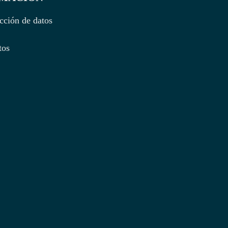
cción de datos
tos
be
ter