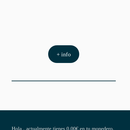
+ info
Hola , actualmente tienes
0,00
€
en tu monedero.