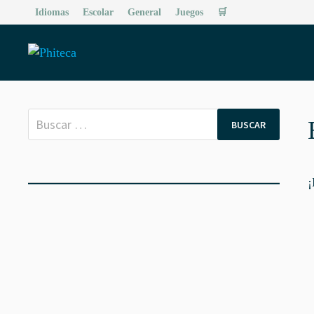
Saltar
Idiomas
Escolar
General
Juegos
🛒
al
contenido
Buscar:
¡