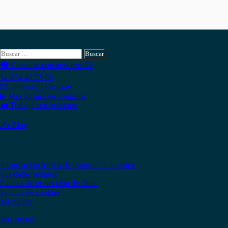
Hola , actualmente tienes
0,00
€
en tu monedero.
Si necesitas buscar algo en Phiteca, aquí puedes hacerlo:
Buscar:
🗨 Contacta con nosotros 😉
📞 634 49 25 08
📧 phiteca@phiteca.es
▶ Más formas de contactar
💼 Trabaja con nosotros
✍ Blog
Copyright © 2020 PHITECA
Páginas de información
Información básica de protección de datos
Sus datos seguros
Política de protección de datos
Política de cookies
Mi cuenta
Mis cursos