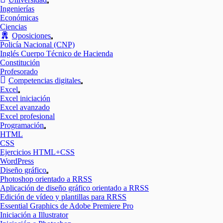
Mostrar
Ingenierías
el
Económicas
submenú
Ciencias
Oposiciones
Mostrar
Policía Nacional (CNP)
el
Inglés Cuerpo Técnico de Hacienda
submenú
Constitución
Profesorado
Competencias digitales
Mostrar
Excel
el
Mostrar
Excel iniciación
submenú
el
Excel avanzado
submenú
Excel profesional
Programación
Mostrar
HTML
el
CSS
submenú
Ejercicios HTML+CSS
WordPress
Diseño gráfico
Mostrar
Photoshop orientado a RRSS
el
Aplicación de diseño gráfico orientado a RRSS
submenú
Edición de vídeo y plantillas para RRSS
Essential Graphics de Adobe Premiere Pro
Iniciación a Illustrator