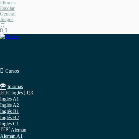
Saltar
Idiomas
al
Escolar
contenido
General
Juegos
🛒
Cursos
Idiomas
🇬🇧 Inglés 🇺🇸
Inglés A1
Inglés A2
Inglés B1
Inglés B2
Inglés C1
🇩🇪 Alemán
Alemán A1