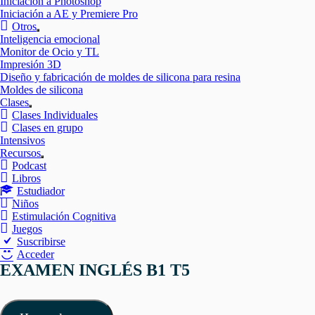
Iniciación a Photoshop
Iniciación a AE y Premiere Pro
Otros
Mostrar
Inteligencia emocional
el
Monitor de Ocio y TL
submenú
Impresión 3D
Diseño y fabricación de moldes de silicona para resina
Moldes de silicona
Clases
Mostrar
Clases Individuales
el
Clases en grupo
submenú
Intensivos
Recursos
Mostrar
Podcast
el
Libros
submenú
Estudiador
Niños
Estimulación Cognitiva
Juegos
Suscribirse
Acceder
EXAMEN INGLÉS B1 T5