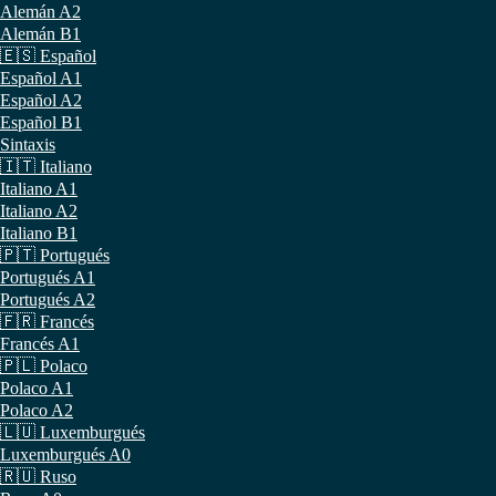
Alemán A2
Alemán B1
🇪🇸 Español
Español A1
Español A2
Español B1
Sintaxis
🇮🇹 Italiano
Italiano A1
Italiano A2
Italiano B1
🇵🇹 Portugués
Portugués A1
Portugués A2
🇫🇷 Francés
Francés A1
🇵🇱 Polaco
Polaco A1
Polaco A2
🇱🇺 Luxemburgués
Luxemburgués A0
🇷🇺 Ruso