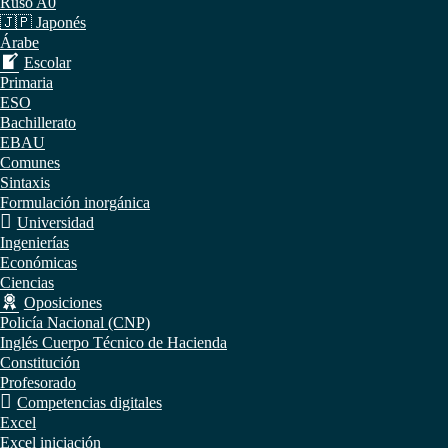
Ruso A0
🇯🇵 Japonés
Árabe
Escolar
Primaria
ESO
Bachillerato
EBAU
Comunes
Sintaxis
Formulación inorgánica
Universidad
Ingenierías
Económicas
Ciencias
Oposiciones
Policía Nacional (CNP)
Inglés Cuerpo Técnico de Hacienda
Constitución
Profesorado
Competencias digitales
Excel
Excel iniciación