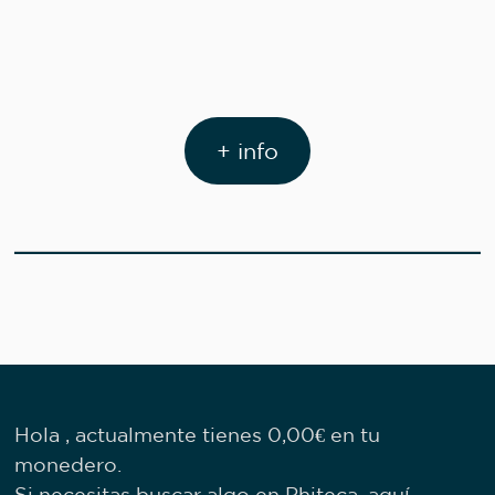
+ info
Hola , actualmente tienes
0,00
€
en tu
monedero.
Si necesitas buscar algo en Phiteca, aquí