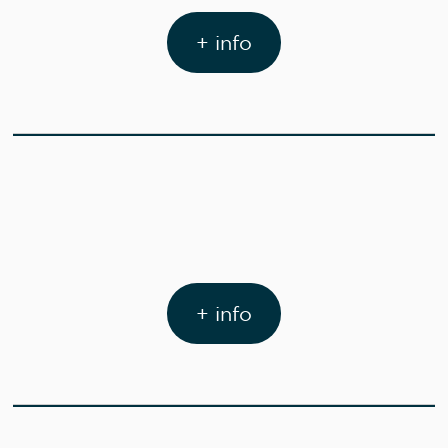
+ info
+ info