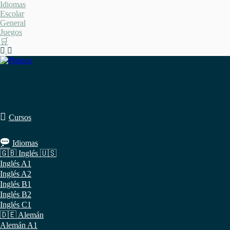
Saltar
Idiomas
al
Escolar
contenido
General
Juegos
🛒
Cursos
Idiomas
🇬🇧 Inglés 🇺🇸
Inglés A1
Inglés A2
Inglés B1
Inglés B2
Inglés C1
🇩🇪 Alemán
Alemán A1