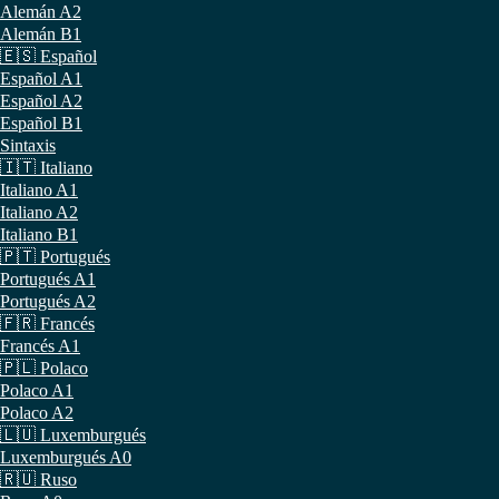
Alemán A2
Alemán B1
🇪🇸 Español
Español A1
Español A2
Español B1
Sintaxis
🇮🇹 Italiano
Italiano A1
Italiano A2
Italiano B1
🇵🇹 Portugués
Portugués A1
Portugués A2
🇫🇷 Francés
Francés A1
🇵🇱 Polaco
Polaco A1
Polaco A2
🇱🇺 Luxemburgués
Luxemburgués A0
🇷🇺 Ruso