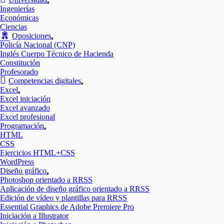
Mostrar
Ingenierías
el
Económicas
submenú
Ciencias
Oposiciones
Mostrar
Policía Nacional (CNP)
el
Inglés Cuerpo Técnico de Hacienda
submenú
Constitución
Profesorado
Competencias digitales
Mostrar
Excel
el
Mostrar
Excel iniciación
submenú
el
Excel avanzado
submenú
Excel profesional
Programación
Mostrar
HTML
el
CSS
submenú
Ejercicios HTML+CSS
WordPress
Diseño gráfico
Mostrar
Photoshop orientado a RRSS
el
Aplicación de diseño gráfico orientado a RRSS
submenú
Edición de vídeo y plantillas para RRSS
Essential Graphics de Adobe Premiere Pro
Iniciación a Illustrator