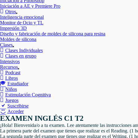
Iniciación a Photoshop
Iniciación a AE y Premiere Pro
Otros
Mostrar
Inteligencia emocional
el
Monitor de Ocio y TL
submenú
Impresión 3D
Diseño y fabricación de moldes de silicona para resina
Moldes de silicona
Clases
Mostrar
Clases Individuales
el
Clases en grupo
submenú
Intensivos
Recursos
Mostrar
Podcast
el
Libros
submenú
Estudiador
Niños
Estimulación Cognitiva
Juegos
Suscribirse
Acceder
EXAMEN INGLÉS C1 T2
¡Hola! Bienvenida/o a tu examen. Lee atentamente las instrucciones an
La primera parte del examen que tienes que realizar es el Reading. (1 
La segunda parte del examen que tienes que realizar es el Writing. (1 h