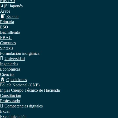
Ruso A0
🇯🇵 Japonés
Árabe
Escolar
Primaria
ESO
Bachillerato
EBAU
Comunes
Sintaxis
Formulación inorgánica
Universidad
Ingenierías
Económicas
Ciencias
Oposiciones
Policía Nacional (CNP)
Inglés Cuerpo Técnico de Hacienda
Constitución
Profesorado
Competencias digitales
Excel
Excel iniciación