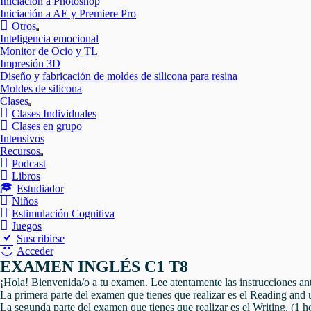
Iniciación a Photoshop
Iniciación a AE y Premiere Pro
Otros
Mostrar
Inteligencia emocional
el
Monitor de Ocio y TL
submenú
Impresión 3D
Diseño y fabricación de moldes de silicona para resina
Moldes de silicona
Clases
Mostrar
Clases Individuales
el
Clases en grupo
submenú
Intensivos
Recursos
Mostrar
Podcast
el
Libros
submenú
Estudiador
Niños
Estimulación Cognitiva
Juegos
Suscribirse
Acceder
EXAMEN INGLÉS C1 T8
¡Hola! Bienvenida/o a tu examen. Lee atentamente las instrucciones an
La primera parte del examen que tienes que realizar es el Reading and u
La segunda parte del examen que tienes que realizar es el Writing. (1 h