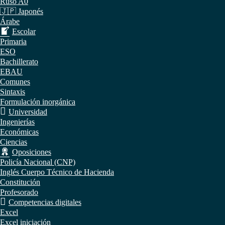
Ruso A0
🇯🇵 Japonés
Árabe
Escolar
Primaria
ESO
Bachillerato
EBAU
Comunes
Sintaxis
Formulación inorgánica
Universidad
Ingenierías
Económicas
Ciencias
Oposiciones
Policía Nacional (CNP)
Inglés Cuerpo Técnico de Hacienda
Constitución
Profesorado
Competencias digitales
Excel
Excel iniciación