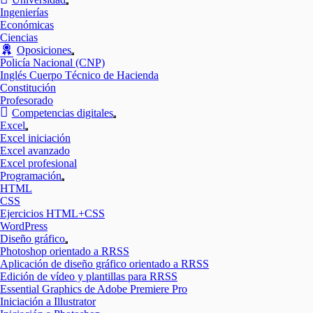
Mostrar
Ingenierías
el
Económicas
submenú
Ciencias
Oposiciones
Mostrar
Policía Nacional (CNP)
el
Inglés Cuerpo Técnico de Hacienda
submenú
Constitución
Profesorado
Competencias digitales
Mostrar
Excel
el
Mostrar
Excel iniciación
submenú
el
Excel avanzado
submenú
Excel profesional
Programación
Mostrar
HTML
el
CSS
submenú
Ejercicios HTML+CSS
WordPress
Diseño gráfico
Mostrar
Photoshop orientado a RRSS
el
Aplicación de diseño gráfico orientado a RRSS
submenú
Edición de vídeo y plantillas para RRSS
Essential Graphics de Adobe Premiere Pro
Iniciación a Illustrator