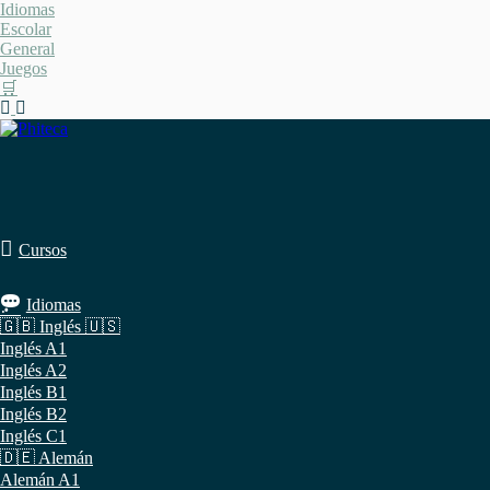
Saltar
Idiomas
al
Escolar
contenido
General
Juegos
🛒
Cursos
Idiomas
🇬🇧 Inglés 🇺🇸
Inglés A1
Inglés A2
Inglés B1
Inglés B2
Inglés C1
🇩🇪 Alemán
Alemán A1