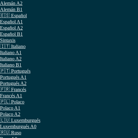
Alemán A2
Alemán B1
🇪🇸 Español
Español A1
Español A2
Español B1
Sintaxis
🇮🇹 Italiano
Italiano A1
Italiano A2
Italiano B1
🇵🇹 Portugués
Portugués A1
Portugués A2
🇫🇷 Francés
Francés A1
🇵🇱 Polaco
Polaco A1
Polaco A2
🇱🇺 Luxemburgués
Luxemburgués A0
🇷🇺 Ruso