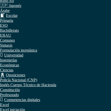
Ruso A0
🇯🇵 Japonés
Árabe
Escolar
Primaria
ESO
Bachillerato
EBAU
Comunes
Sintaxis
Formulación inorgánica
Universidad
Ingenierías
Económicas
Ciencias
Oposiciones
Policía Nacional (CNP)
Inglés Cuerpo Técnico de Hacienda
Constitución
Profesorado
Competencias digitales
Excel
Excel iniciación