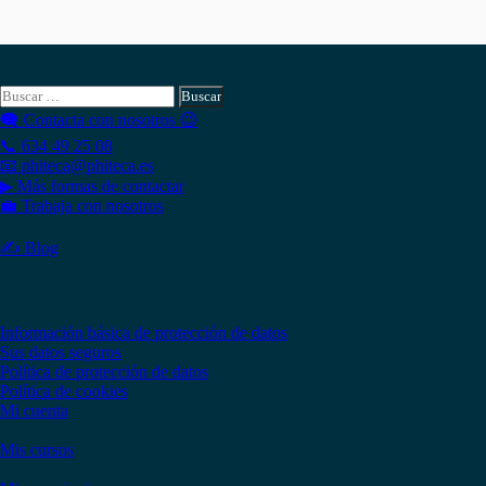
Hola , actualmente tienes
0,00
€
en tu monedero.
Si necesitas buscar algo en Phiteca, aquí puedes hacerlo:
Buscar:
🗨 Contacta con nosotros 😉
📞 634 49 25 08
📧 phiteca@phiteca.es
▶ Más formas de contactar
💼 Trabaja con nosotros
✍ Blog
Copyright © 2020 PHITECA
Páginas de información
Información básica de protección de datos
Sus datos seguros
Política de protección de datos
Política de cookies
Mi cuenta
Mis cursos