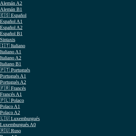
Alemán A2
Alemán B1
🇪🇸 Español
Español A1
Español A2
Español B1
Sintaxis
🇮🇹 Italiano
Italiano A1
Italiano A2
Italiano B1
🇵🇹 Portugués
Portugués A1
Portugués A2
🇫🇷 Francés
Francés A1
🇵🇱 Polaco
Polaco A1
Polaco A2
🇱🇺 Luxemburgués
Luxemburgués A0
🇷🇺 Ruso