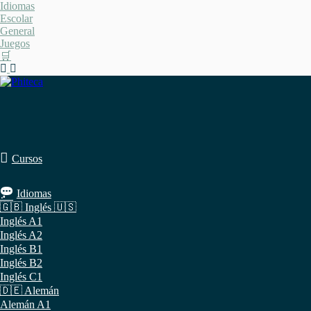
Saltar
Idiomas
al
Escolar
contenido
General
Juegos
🛒
Cursos
Idiomas
🇬🇧 Inglés 🇺🇸
Inglés A1
Inglés A2
Inglés B1
Inglés B2
Inglés C1
🇩🇪 Alemán
Alemán A1