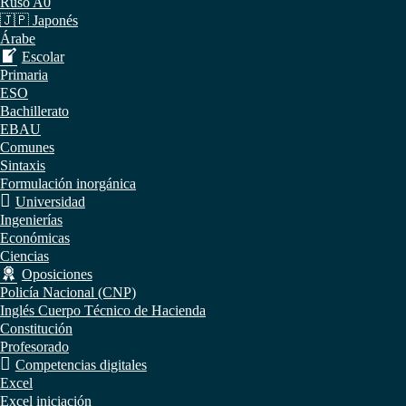
Ruso A0
🇯🇵 Japonés
Árabe
Escolar
Primaria
ESO
Bachillerato
EBAU
Comunes
Sintaxis
Formulación inorgánica
Universidad
Ingenierías
Económicas
Ciencias
Oposiciones
Policía Nacional (CNP)
Inglés Cuerpo Técnico de Hacienda
Constitución
Profesorado
Competencias digitales
Excel
Excel iniciación