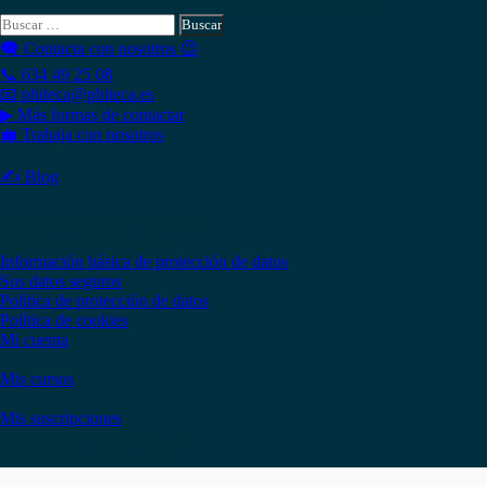
Si necesitas buscar algo en Phiteca, aquí puedes hacerlo:
Buscar:
🗨 Contacta con nosotros 😉
📞 634 49 25 08
📧 phiteca@phiteca.es
▶ Más formas de contactar
💼 Trabaja con nosotros
✍ Blog
Copyright © 2020 PHITECA
Páginas de información
Información básica de protección de datos
Sus datos seguros
Política de protección de datos
Política de cookies
Mi cuenta
Mis cursos
Mis suscripciones
Instagram
Facebook
LinkedIn
YouTube
Twitter