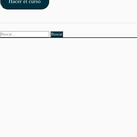
Hacer el curso
Buscar: