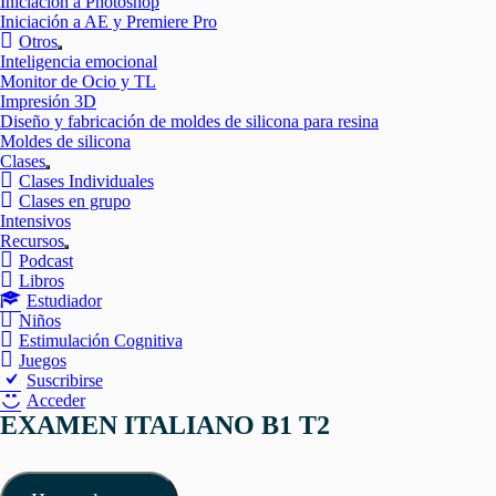
Iniciación a Photoshop
Iniciación a AE y Premiere Pro
Otros
Mostrar
Inteligencia emocional
el
Monitor de Ocio y TL
submenú
Impresión 3D
Diseño y fabricación de moldes de silicona para resina
Moldes de silicona
Clases
Mostrar
Clases Individuales
el
Clases en grupo
submenú
Intensivos
Recursos
Mostrar
Podcast
el
Libros
submenú
Estudiador
Niños
Estimulación Cognitiva
Juegos
Suscribirse
Acceder
EXAMEN ITALIANO B1 T2