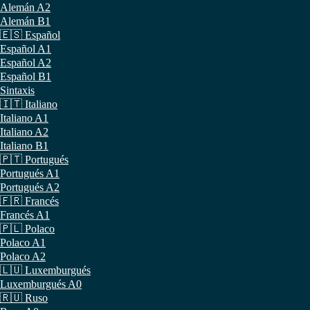
Alemán A2
Alemán B1
🇪🇸 Español
Español A1
Español A2
Español B1
Sintaxis
🇮🇹 Italiano
Italiano A1
Italiano A2
Italiano B1
🇵🇹 Portugués
Portugués A1
Portugués A2
🇫🇷 Francés
Francés A1
🇵🇱 Polaco
Polaco A1
Polaco A2
🇱🇺 Luxemburgués
Luxemburgués A0
🇷🇺 Ruso