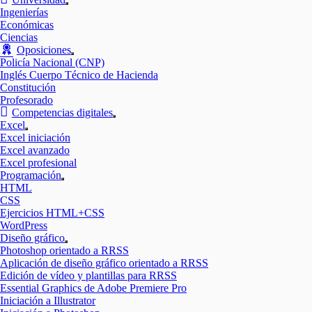
Mostrar
Ingenierías
el
Económicas
submenú
Ciencias
Oposiciones
Mostrar
Policía Nacional (CNP)
el
Inglés Cuerpo Técnico de Hacienda
submenú
Constitución
Profesorado
Competencias digitales
Mostrar
Excel
el
Mostrar
Excel iniciación
submenú
el
Excel avanzado
submenú
Excel profesional
Programación
Mostrar
HTML
el
CSS
submenú
Ejercicios HTML+CSS
WordPress
Diseño gráfico
Mostrar
Photoshop orientado a RRSS
el
Aplicación de diseño gráfico orientado a RRSS
submenú
Edición de vídeo y plantillas para RRSS
Essential Graphics de Adobe Premiere Pro
Iniciación a Illustrator