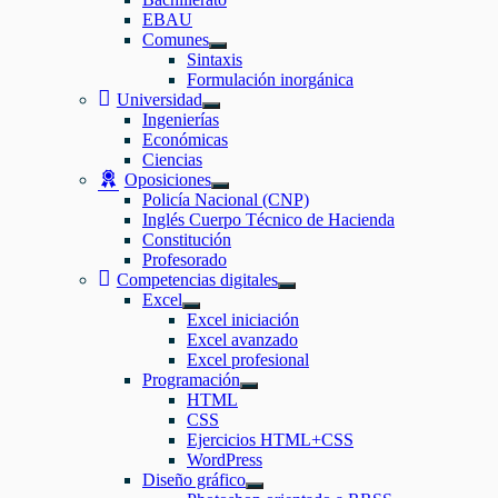
EBAU
Comunes
Mostrar
Sintaxis
el
Formulación inorgánica
submenú
Universidad
Mostrar
Ingenierías
el
Económicas
submenú
Ciencias
Oposiciones
Mostrar
Policía Nacional (CNP)
el
Inglés Cuerpo Técnico de Hacienda
submenú
Constitución
Profesorado
Competencias digitales
Mostrar
Excel
el
Mostrar
Excel iniciación
submenú
el
Excel avanzado
submenú
Excel profesional
Programación
Mostrar
HTML
el
CSS
submenú
Ejercicios HTML+CSS
WordPress
Diseño gráfico
Mostrar