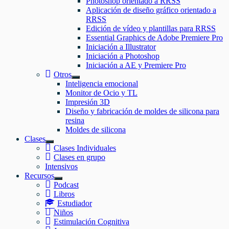
Photoshop orientado a RRSS
el
Aplicación de diseño gráfico orientado a
submenú
RRSS
Edición de vídeo y plantillas para RRSS
Essential Graphics de Adobe Premiere Pro
Iniciación a Illustrator
Iniciación a Photoshop
Iniciación a AE y Premiere Pro
Otros
Mostrar
Inteligencia emocional
el
Monitor de Ocio y TL
submenú
Impresión 3D
Diseño y fabricación de moldes de silicona para
resina
Moldes de silicona
Clases
Mostrar
Clases Individuales
el
Clases en grupo
submenú
Intensivos
Recursos
Mostrar
Podcast
el
Libros
submenú
Estudiador
Niños
Estimulación Cognitiva