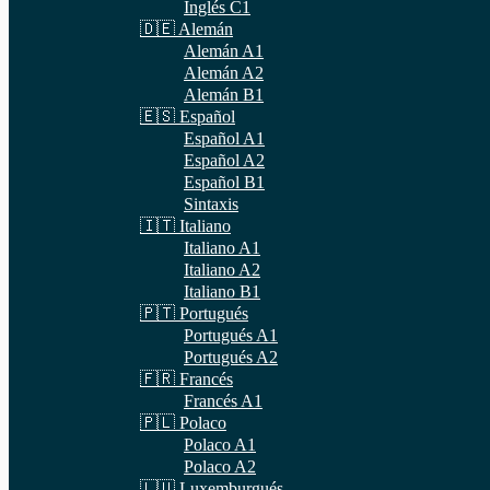
Inglés C1
🇩🇪 Alemán
Alemán A1
Alemán A2
Alemán B1
🇪🇸 Español
Español A1
Español A2
Español B1
Sintaxis
🇮🇹 Italiano
Italiano A1
Italiano A2
Italiano B1
🇵🇹 Portugués
Portugués A1
Portugués A2
🇫🇷 Francés
Francés A1
🇵🇱 Polaco
Polaco A1
Polaco A2
🇱🇺 Luxemburgués