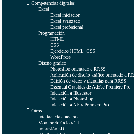
Competencias digitales
Excel
Excel iniciación
Excel avanzado
Excel profesional
Programación
HTML
CSS
Ejercicios HTML+CSS
WordPress
Diseño gráfico
Photoshop orientado a RRSS
Aplicación de diseño gráfico orientado a R
Edición de vídeo y plantillas para RRSS
Essential Graphics de Adobe Premiere Pro
Iniciación a Illustrator
Iniciación a Photoshop
Iniciación a AE y Premiere Pro
Otros
Inteligencia emocional
Monitor de Ocio y TL
Impresión 3D