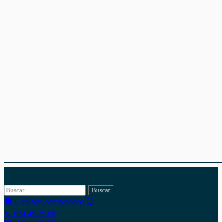
Hola , actualmente tienes
0,00
€
en tu monedero.
Si necesitas buscar algo en Phiteca, aquí puedes hacerlo:
Buscar:
🗨 Contacta con nosotros 😉
📞 634 49 25 08