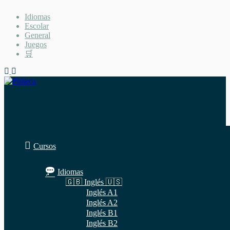
Saltar
Idiomas
al
Escolar
contenido
General
Juegos
🛒
Cursos
Idiomas
🇬🇧 Inglés 🇺🇸
Inglés A1
Inglés A2
Inglés B1
Inglés B2