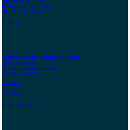
📧 phiteca@phiteca.es
▶ Más formas de contactar
💼 Trabaja con nosotros
✍ Blog
Copyright © 2020 PHITECA
Páginas de información
Información básica de protección de datos
Sus datos seguros
Política de protección de datos
Política de cookies
Mi cuenta
Mis cursos
Mis suscripciones
Instagram
Facebook
LinkedIn
YouTube
Twitter