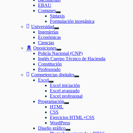
EBAU
Comunes
Mostrar
Sintaxis
el
Formulación inorgánica
submenú
Universidad
Mostrar
Ingenierías
el
Económicas
submenú
Ciencias
Oposiciones
Mostrar
Policía Nacional (CNP)
el
Inglés Cuerpo Técnico de Hacienda
submenú
Constitución
Profesorado
Competencias digitales
Mostrar
Excel
el
Mostrar
Excel iniciación
submenú
el
Excel avanzado
submenú
Excel profesional
Programación
Mostrar
HTML
el
CSS
submenú
Ejercicios HTML+CSS
WordPress
Diseño gráfico
Mostrar