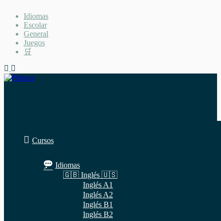
Saltar
Idiomas
al
Escolar
contenido
General
Juegos
🛒
Cursos
Idiomas
🇬🇧 Inglés 🇺🇸
Inglés A1
Inglés A2
Inglés B1
Inglés B2