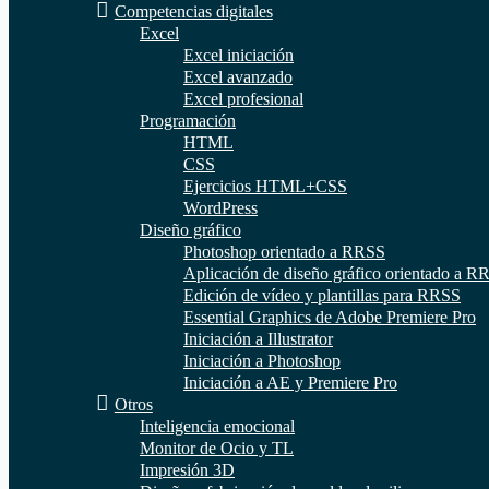
Competencias digitales
Excel
Excel iniciación
Excel avanzado
Excel profesional
Programación
HTML
CSS
Ejercicios HTML+CSS
WordPress
Diseño gráfico
Photoshop orientado a RRSS
Aplicación de diseño gráfico orientado a R
Edición de vídeo y plantillas para RRSS
Essential Graphics de Adobe Premiere Pro
Iniciación a Illustrator
Iniciación a Photoshop
Iniciación a AE y Premiere Pro
Otros
Inteligencia emocional
Monitor de Ocio y TL
Impresión 3D