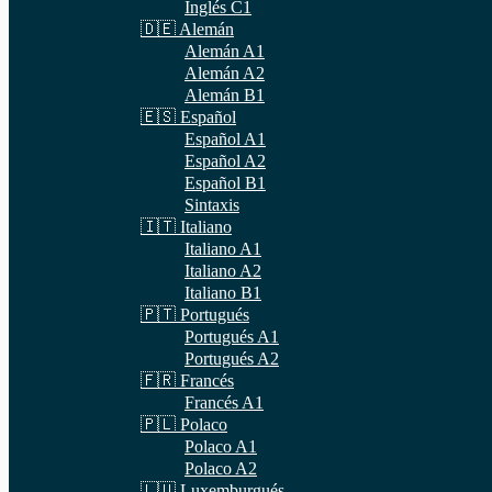
Inglés C1
🇩🇪 Alemán
Alemán A1
Alemán A2
Alemán B1
🇪🇸 Español
Español A1
Español A2
Español B1
Sintaxis
🇮🇹 Italiano
Italiano A1
Italiano A2
Italiano B1
🇵🇹 Portugués
Portugués A1
Portugués A2
🇫🇷 Francés
Francés A1
🇵🇱 Polaco
Polaco A1
Polaco A2
🇱🇺 Luxemburgués