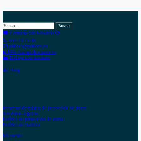
Hola , actualmente tienes
0,00
€
en tu monedero.
Si necesitas buscar algo en Phiteca, aquí puedes hacerlo:
Buscar:
🗨 Contacta con nosotros 😉
📞 634 49 25 08
📧 phiteca@phiteca.es
▶ Más formas de contactar
💼 Trabaja con nosotros
✍ Blog
Copyright © 2020 PHITECA
Páginas de información
Información básica de protección de datos
Sus datos seguros
Política de protección de datos
Política de cookies
Mi cuenta