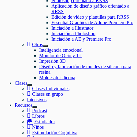
Photoshop orientado a RRSS
el
Aplicación de diseño gráfico orientado a
submenú
RRSS
Edición de vídeo y plantillas para RRSS
Essential Graphics de Adobe Premiere Pro
Iniciación a Illustrator
Iniciación a Photoshop
Iniciación a AE y Premiere Pro
Otros
Mostrar
Inteligencia emocional
el
Monitor de Ocio y TL
submenú
Impresión 3D
Diseño y fabricación de moldes de silicona para
resina
Moldes de silicona
Clases
Mostrar
Clases Individuales
el
Clases en grupo
submenú
Intensivos
Recursos
Mostrar
Podcast
el
Libros
submenú
Estudiador
Niños
Estimulación Cognitiva