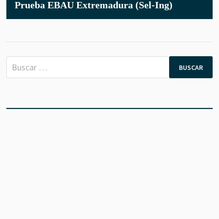
Prueba EBAU Extremadura (Sel-Ing)
PRUEBA
EBAU
EXTRE
(SEL-
ING)
Buscar: