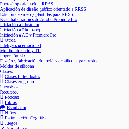
Mostrar
Photoshop orientado a RRSS
el
Aplicación de diseño gráfico orientado a RRSS
submenú
Edición de vídeo y plantillas para RRSS
Essential Graphics de Adobe Premiere Pro
Iniciación a Illustrator
Iniciación a Photoshop
Iniciación a AE y Premiere Pro
Otros
Mostrar
Inteligencia emocional
el
Monitor de Ocio y TL
submenú
Impresión 3D
Diseño y fabricación de moldes de silicona para resina
Moldes de silicona
Clases
Mostrar
Clases Individuales
el
Clases en grupo
submenú
Intensivos
Recursos
Mostrar
Podcast
el
Libros
submenú
Estudiador
Niños
Estimulación Cognitiva
Juegos
Suscribirse