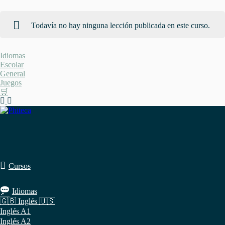
Todavía no hay ninguna lección publicada en este curso.
Saltar
Idiomas
al
Escolar
contenido
General
Juegos
🛒
Cursos
Idiomas
🇬🇧 Inglés 🇺🇸
Inglés A1
Inglés A2