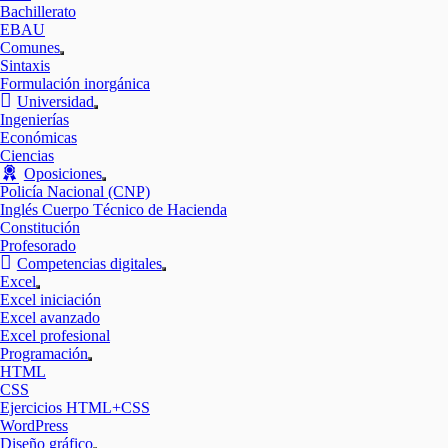
submenú
Bachillerato
EBAU
Comunes
Mostrar
Sintaxis
el
Formulación inorgánica
submenú
Universidad
Mostrar
Ingenierías
el
Económicas
submenú
Ciencias
Oposiciones
Mostrar
Policía Nacional (CNP)
el
Inglés Cuerpo Técnico de Hacienda
submenú
Constitución
Profesorado
Competencias digitales
Mostrar
Excel
el
Mostrar
Excel iniciación
submenú
el
Excel avanzado
submenú
Excel profesional
Programación
Mostrar
HTML
el
CSS
submenú
Ejercicios HTML+CSS
WordPress
Diseño gráfico