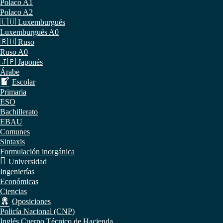
Polaco A1
Polaco A2
🇱🇺 Luxemburgués
Luxemburgués A0
🇷🇺 Ruso
Ruso A0
🇯🇵 Japonés
Árabe
Escolar
Primaria
ESO
Bachillerato
EBAU
Comunes
Sintaxis
Formulación inorgánica
Universidad
Ingenierías
Económicas
Ciencias
Oposiciones
Policía Nacional (CNP)
Inglés Cuerpo Técnico de Hacienda