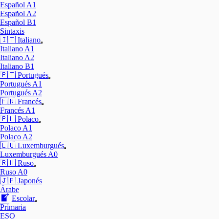
Mostrar
Español A1
el
Español A2
submenú
Español B1
Sintaxis
🇮🇹 Italiano
Mostrar
Italiano A1
el
Italiano A2
submenú
Italiano B1
🇵🇹 Portugués
Mostrar
Portugués A1
el
Portugués A2
submenú
🇫🇷 Francés
Mostrar
Francés A1
el
🇵🇱 Polaco
submenú
Mostrar
Polaco A1
el
Polaco A2
submenú
🇱🇺 Luxemburgués
Mostrar
Luxemburgués A0
el
🇷🇺 Ruso
submenú
Mostrar
Ruso A0
el
🇯🇵 Japonés
submenú
Árabe
Escolar
Mostrar
Primaria
el
ESO