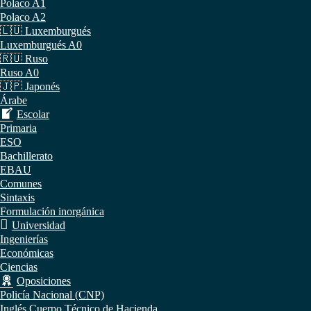
Polaco A1
Polaco A2
🇱🇺 Luxemburgués
Luxemburgués A0
🇷🇺 Ruso
Ruso A0
🇯🇵 Japonés
Árabe
Escolar
Primaria
ESO
Bachillerato
EBAU
Comunes
Sintaxis
Formulación inorgánica
Universidad
Ingenierías
Económicas
Ciencias
Oposiciones
Policía Nacional (CNP)
Inglés Cuerpo Técnico de Hacienda