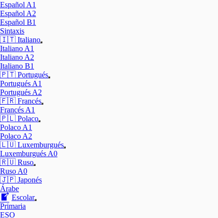
Mostrar
Español A1
el
Español A2
submenú
Español B1
Sintaxis
🇮🇹 Italiano
Mostrar
Italiano A1
el
Italiano A2
submenú
Italiano B1
🇵🇹 Portugués
Mostrar
Portugués A1
el
Portugués A2
submenú
🇫🇷 Francés
Mostrar
Francés A1
el
🇵🇱 Polaco
submenú
Mostrar
Polaco A1
el
Polaco A2
submenú
🇱🇺 Luxemburgués
Mostrar
Luxemburgués A0
el
🇷🇺 Ruso
submenú
Mostrar
Ruso A0
el
🇯🇵 Japonés
submenú
Árabe
Escolar
Mostrar
Primaria
el
ESO