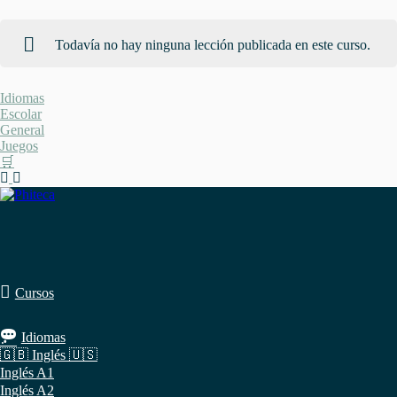
Todavía no hay ninguna lección publicada en este curso.
Saltar
Idiomas
al
Escolar
contenido
General
Juegos
🛒
Cursos
Idiomas
🇬🇧 Inglés 🇺🇸
Inglés A1
Inglés A2