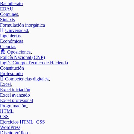
submenú
Bachillerato
EBAU
Comunes
Mostrar
Sintaxis
el
Formulación inorgánica
submenú
Universidad
Mostrar
Ingenierías
el
Económicas
submenú
Ciencias
Oposiciones
Mostrar
Policía Nacional (CNP)
el
Inglés Cuerpo Técnico de Hacienda
submenú
Constitución
Profesorado
Competencias digitales
Mostrar
Excel
el
Mostrar
Excel iniciación
submenú
el
Excel avanzado
submenú
Excel profesional
Programación
Mostrar
HTML
el
CSS
submenú
Ejercicios HTML+CSS
WordPress
Diseño gráfico