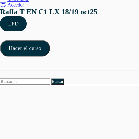
Acceder
Raffa T EN C1 LX 18/19 oct25
LPD
Hacer el curso
Buscar: