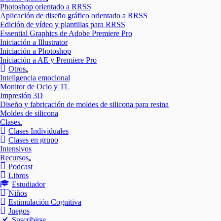
Mostrar
Photoshop orientado a RRSS
el
Aplicación de diseño gráfico orientado a RRSS
submenú
Edición de vídeo y plantillas para RRSS
Essential Graphics de Adobe Premiere Pro
Iniciación a Illustrator
Iniciación a Photoshop
Iniciación a AE y Premiere Pro
Otros
Mostrar
Inteligencia emocional
el
Monitor de Ocio y TL
submenú
Impresión 3D
Diseño y fabricación de moldes de silicona para resina
Moldes de silicona
Clases
Mostrar
Clases Individuales
el
Clases en grupo
submenú
Intensivos
Recursos
Mostrar
Podcast
el
Libros
submenú
Estudiador
Niños
Estimulación Cognitiva
Juegos
Suscribirse