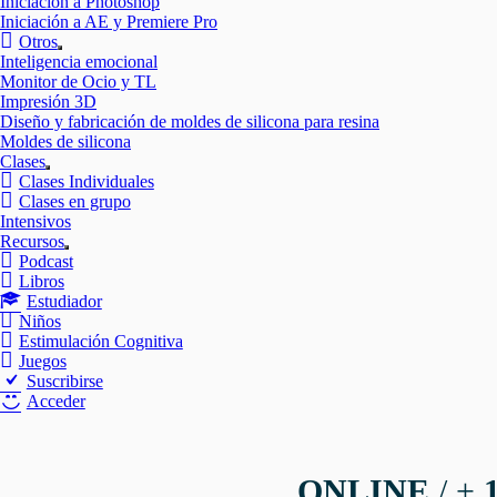
Iniciación a Photoshop
Iniciación a AE y Premiere Pro
Otros
Mostrar
Inteligencia emocional
el
Monitor de Ocio y TL
submenú
Impresión 3D
Diseño y fabricación de moldes de silicona para resina
Moldes de silicona
Clases
Mostrar
Clases Individuales
el
Clases en grupo
submenú
Intensivos
Recursos
Mostrar
Podcast
el
Libros
submenú
Estudiador
Niños
Estimulación Cognitiva
Juegos
Suscribirse
Acceder
ONLINE
/ +