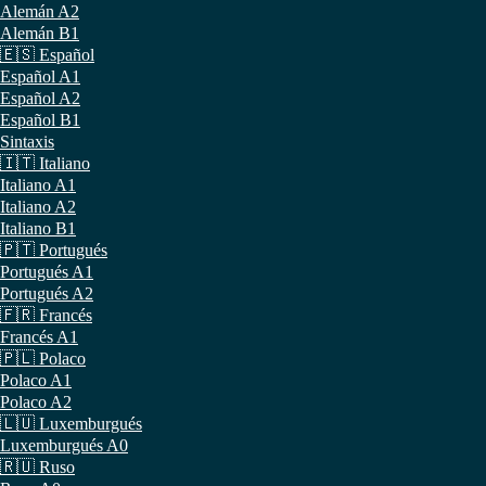
Alemán A2
Alemán B1
🇪🇸 Español
Español A1
Español A2
Español B1
Sintaxis
🇮🇹 Italiano
Italiano A1
Italiano A2
Italiano B1
🇵🇹 Portugués
Portugués A1
Portugués A2
🇫🇷 Francés
Francés A1
🇵🇱 Polaco
Polaco A1
Polaco A2
🇱🇺 Luxemburgués
Luxemburgués A0
🇷🇺 Ruso