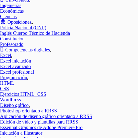
Mostrar
Ingenierías
el
Económicas
submenú
Ciencias
Oposiciones
Mostrar
Policía Nacional (CNP)
el
Inglés Cuerpo Técnico de Hacienda
submenú
Constitución
Profesorado
Competencias digitales
Mostrar
Excel
el
Mostrar
Excel iniciación
submenú
el
Excel avanzado
submenú
Excel profesional
Programación
Mostrar
HTML
el
CSS
submenú
Ejercicios HTML+CSS
WordPress
Diseño gráfico
Mostrar
Photoshop orientado a RRSS
el
Aplicación de diseño gráfico orientado a RRSS
submenú
Edición de vídeo y plantillas para RRSS
Essential Graphics de Adobe Premiere Pro
Iniciación a Illustrator