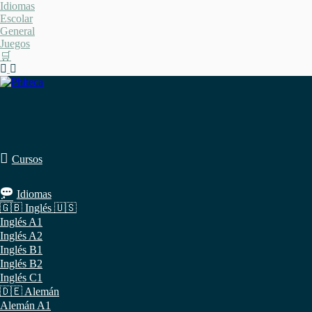
Saltar
Idiomas
al
Escolar
contenido
General
Juegos
🛒
Cursos
Idiomas
🇬🇧 Inglés 🇺🇸
Inglés A1
Inglés A2
Inglés B1
Inglés B2
Inglés C1
🇩🇪 Alemán
Alemán A1