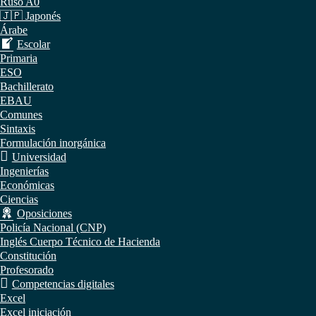
Ruso A0
🇯🇵 Japonés
Árabe
Escolar
Primaria
ESO
Bachillerato
EBAU
Comunes
Sintaxis
Formulación inorgánica
Universidad
Ingenierías
Económicas
Ciencias
Oposiciones
Policía Nacional (CNP)
Inglés Cuerpo Técnico de Hacienda
Constitución
Profesorado
Competencias digitales
Excel
Excel iniciación