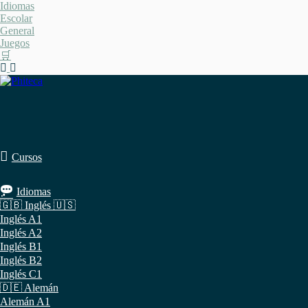
Saltar
Idiomas
al
Escolar
contenido
General
Juegos
🛒
Cursos
Idiomas
🇬🇧 Inglés 🇺🇸
Inglés A1
Inglés A2
Inglés B1
Inglés B2
Inglés C1
🇩🇪 Alemán
Alemán A1