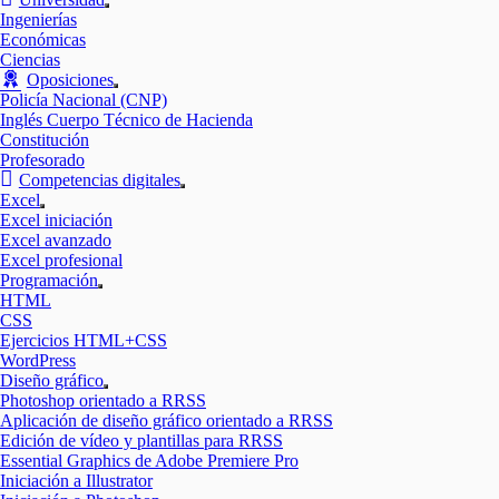
Mostrar
Ingenierías
el
Económicas
submenú
Ciencias
Oposiciones
Mostrar
Policía Nacional (CNP)
el
Inglés Cuerpo Técnico de Hacienda
submenú
Constitución
Profesorado
Competencias digitales
Mostrar
Excel
el
Mostrar
Excel iniciación
submenú
el
Excel avanzado
submenú
Excel profesional
Programación
Mostrar
HTML
el
CSS
submenú
Ejercicios HTML+CSS
WordPress
Diseño gráfico
Mostrar
Photoshop orientado a RRSS
el
Aplicación de diseño gráfico orientado a RRSS
submenú
Edición de vídeo y plantillas para RRSS
Essential Graphics de Adobe Premiere Pro
Iniciación a Illustrator