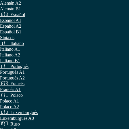
Alemán A2
Alemán B1
🇪🇸 Español
Español A1
Español A2
Español B1
Sintaxis
🇮🇹 Italiano
Italiano A1
Italiano A2
Italiano B1
🇵🇹 Portugués
Portugués A1
Portugués A2
🇫🇷 Francés
Francés A1
🇵🇱 Polaco
Polaco A1
Polaco A2
🇱🇺 Luxemburgués
Luxemburgués A0
🇷🇺 Ruso