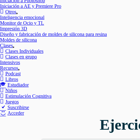
Iniciación a Photoshop
Iniciación a AE y Premiere Pro
Otros
Mostrar
Inteligencia emocional
el
Monitor de Ocio y TL
submenú
Impresión 3D
Diseño y fabricación de moldes de silicona para resina
Moldes de silicona
Clases
Mostrar
Clases Individuales
el
Clases en grupo
submenú
Intensivos
Recursos
Mostrar
Podcast
el
Libros
submenú
Estudiador
Niños
Estimulación Cognitiva
Juegos
Suscribirse
Acceder
Ejerc