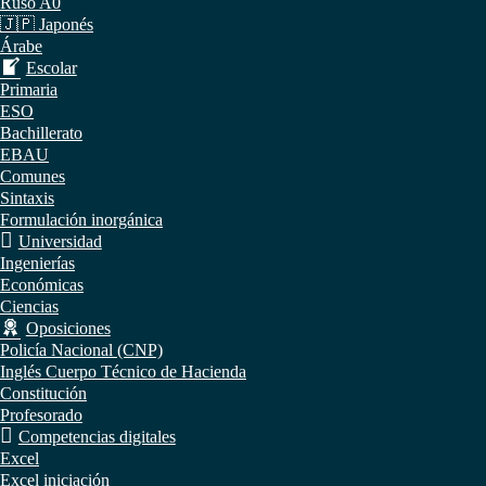
Ruso A0
🇯🇵 Japonés
Árabe
Escolar
Primaria
ESO
Bachillerato
EBAU
Comunes
Sintaxis
Formulación inorgánica
Universidad
Ingenierías
Económicas
Ciencias
Oposiciones
Policía Nacional (CNP)
Inglés Cuerpo Técnico de Hacienda
Constitución
Profesorado
Competencias digitales
Excel
Excel iniciación