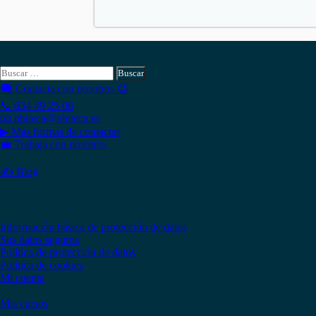
Hola , actualmente tienes
0,00
€
en tu monedero.
Si necesitas buscar algo en Phiteca, aquí puedes hacerlo:
Buscar:
🗨 Contacta con nosotros 😉
📞 634 49 25 08
📧 phiteca@phiteca.es
▶ Más formas de contactar
💼 Trabaja con nosotros
✍ Blog
Copyright © 2020 PHITECA
Páginas de información
Información básica de protección de datos
Sus datos seguros
Política de protección de datos
Política de cookies
Mi cuenta
Mis cursos