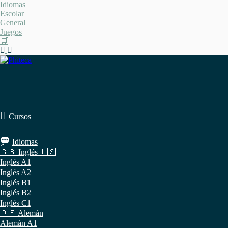
Saltar
Idiomas
al
Escolar
contenido
General
Juegos
🛒
Cursos
Idiomas
🇬🇧 Inglés 🇺🇸
Inglés A1
Inglés A2
Inglés B1
Inglés B2
Inglés C1
🇩🇪 Alemán
Alemán A1