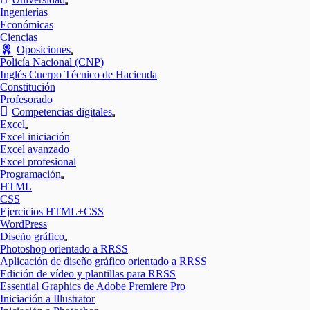
Mostrar
Ingenierías
el
Económicas
submenú
Ciencias
Oposiciones
Mostrar
Policía Nacional (CNP)
el
Inglés Cuerpo Técnico de Hacienda
submenú
Constitución
Profesorado
Competencias digitales
Mostrar
Excel
el
Mostrar
Excel iniciación
submenú
el
Excel avanzado
submenú
Excel profesional
Programación
Mostrar
HTML
el
CSS
submenú
Ejercicios HTML+CSS
WordPress
Diseño gráfico
Mostrar
Photoshop orientado a RRSS
el
Aplicación de diseño gráfico orientado a RRSS
submenú
Edición de vídeo y plantillas para RRSS
Essential Graphics de Adobe Premiere Pro
Iniciación a Illustrator