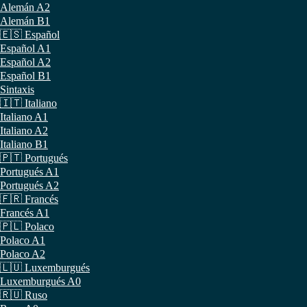
Alemán A2
Alemán B1
🇪🇸 Español
Español A1
Español A2
Español B1
Sintaxis
🇮🇹 Italiano
Italiano A1
Italiano A2
Italiano B1
🇵🇹 Portugués
Portugués A1
Portugués A2
🇫🇷 Francés
Francés A1
🇵🇱 Polaco
Polaco A1
Polaco A2
🇱🇺 Luxemburgués
Luxemburgués A0
🇷🇺 Ruso