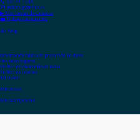
📞 634 49 25 08
📧 phiteca@phiteca.es
▶ Más formas de contactar
💼 Trabaja con nosotros
✍ Blog
Copyright © 2020 PHITECA
Páginas de información
Información básica de protección de datos
Sus datos seguros
Política de protección de datos
Política de cookies
Mi cuenta
Mis cursos
Mis suscripciones
Instagram
Facebook
LinkedIn
YouTube
Twitter