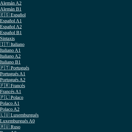
Alemán A2
Alemán B1
🇪🇸 Español
Español A1
Español A2
Español B1
Sintaxis
🇮🇹 Italiano
Italiano A1
Italiano A2
Italiano B1
🇵🇹 Portugués
Portugués A1
Portugués A2
🇫🇷 Francés
Francés A1
🇵🇱 Polaco
Polaco A1
Polaco A2
🇱🇺 Luxemburgués
Luxemburgués A0
🇷🇺 Ruso