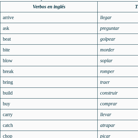
Verbos en inglés
T
arrive
llegar
ask
preguntar
beat
golpear
bite
morder
blow
soplar
break
romper
bring
traer
build
construir
buy
comprar
carry
llevar
catch
atrapar
chop
picar