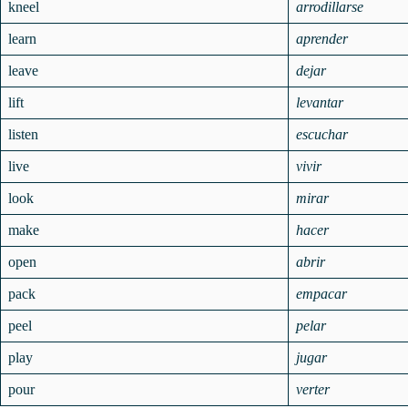
kneel
arrodillarse
learn
aprender
leave
dejar
lift
levantar
listen
escuchar
live
vivir
look
mirar
make
hacer
open
abrir
pack
empacar
peel
pelar
play
jugar
pour
verter