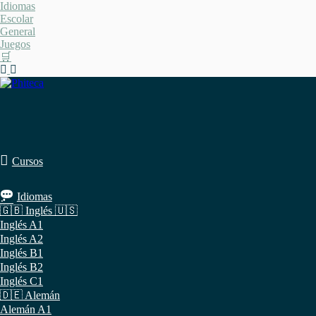
Saltar
Idiomas
al
Escolar
contenido
General
Juegos
🛒
Cursos
Idiomas
🇬🇧 Inglés 🇺🇸
Inglés A1
Inglés A2
Inglés B1
Inglés B2
Inglés C1
🇩🇪 Alemán
Alemán A1