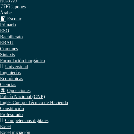
Ruso A0
🇯🇵 Japonés
Árabe
Escolar
Primaria
ESO
Bachillerato
EBAU
Comunes
Sintaxis
Formulación inorgánica
Universidad
Ingenierías
Económicas
Ciencias
Oposiciones
Policía Nacional (CNP)
Inglés Cuerpo Técnico de Hacienda
Constitución
Profesorado
Competencias digitales
Excel
Excel iniciación