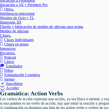
Iniciación a Photoshop
Iniciación a AE y Premiere Pro
Otros
Mostrar
Inteligencia emocional
el
Monitor de Ocio y TL
submenú
Impresión 3D
Diseño y fabricación de moldes de silicona para resina
Moldes de silicona
Clases
Mostrar
Clases Individuales
el
Clases en grupo
submenú
Intensivos
Recursos
Mostrar
Podcast
el
Libros
submenú
Estudiador
Niños
Estimulación Cognitiva
Juegos
Suscribirse
Acceder
Gramática: Action Verbs
Los verbos de acción expresan una acción, ya sea física o mental, y exp
si una palabra es un verbo de acción, hay que mirar la oración y pregunt
A continuación os dejamos una lista de los action verbs o verbos de acc