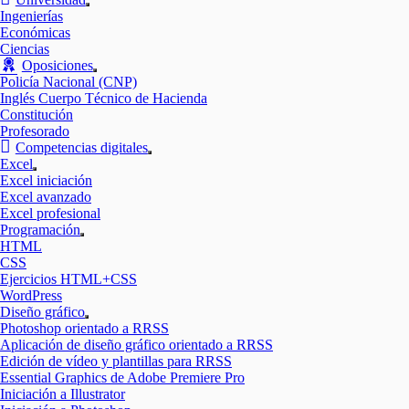
Mostrar
Ingenierías
el
Económicas
submenú
Ciencias
Oposiciones
Mostrar
Policía Nacional (CNP)
el
Inglés Cuerpo Técnico de Hacienda
submenú
Constitución
Profesorado
Competencias digitales
Mostrar
Excel
el
Mostrar
Excel iniciación
submenú
el
Excel avanzado
submenú
Excel profesional
Programación
Mostrar
HTML
el
CSS
submenú
Ejercicios HTML+CSS
WordPress
Diseño gráfico
Mostrar
Photoshop orientado a RRSS
el
Aplicación de diseño gráfico orientado a RRSS
submenú
Edición de vídeo y plantillas para RRSS
Essential Graphics de Adobe Premiere Pro
Iniciación a Illustrator