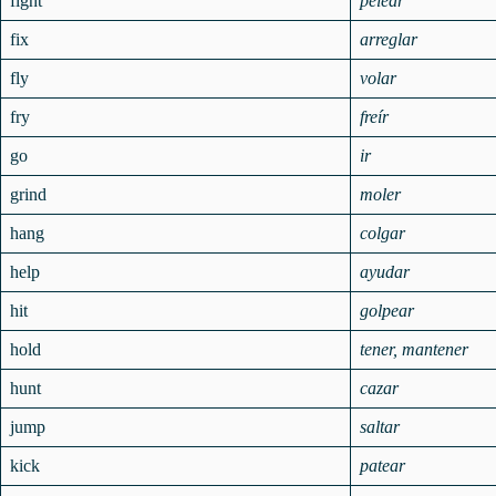
fight
pelear
fix
arreglar
fly
volar
fry
freír
go
ir
grind
moler
hang
colgar
help
ayudar
hit
golpear
hold
tener, mantener
hunt
cazar
jump
saltar
kick
patear