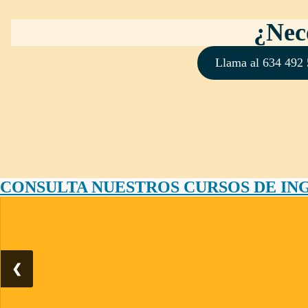
¿Nece
Llama al 634 49
CONSULTA NUESTROS CURSOS DE IN
❮