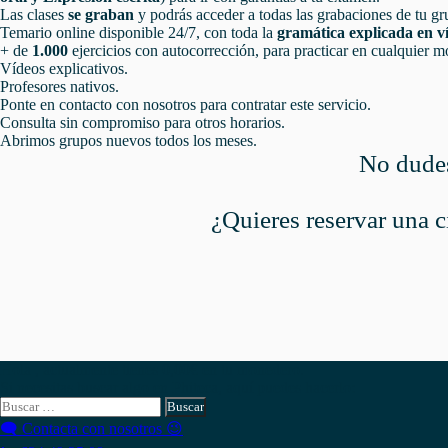
Las clases
se graban
y podrás acceder a todas las grabaciones de tu gru
Temario online disponible 24/7, con toda la
gramática explicada en v
+ de
1.000
ejercicios con autocorrección, para practicar en cualquier m
Vídeos explicativos.
Profesores nativos.
Ponte en contacto con nosotros para contratar este servicio.
Consulta sin compromiso para otros horarios.
Abrimos grupos nuevos todos los meses.
No dudes
¿Quieres reservar una c
Hola , actualmente tienes
0,00
€
en tu monedero.
Si necesitas buscar algo en Phiteca, aquí puedes hacerlo:
Buscar:
🗨 Contacta con nosotros 😉