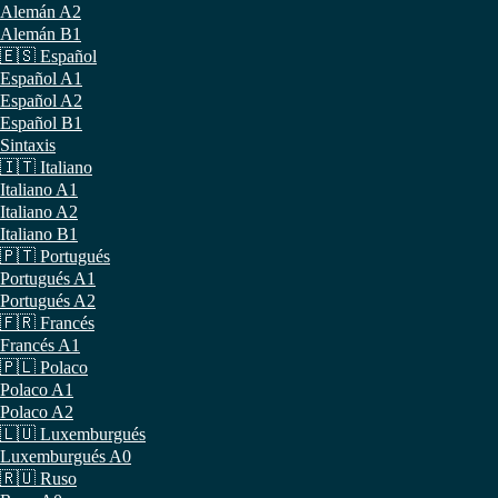
Alemán A2
Alemán B1
🇪🇸 Español
Español A1
Español A2
Español B1
Sintaxis
🇮🇹 Italiano
Italiano A1
Italiano A2
Italiano B1
🇵🇹 Portugués
Portugués A1
Portugués A2
🇫🇷 Francés
Francés A1
🇵🇱 Polaco
Polaco A1
Polaco A2
🇱🇺 Luxemburgués
Luxemburgués A0
🇷🇺 Ruso