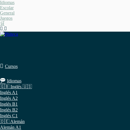
Saltar
Idiomas
al
Escolar
contenido
General
Juegos
🛒
Cursos
Idiomas
🇬🇧 Inglés 🇺🇸
Inglés A1
Inglés A2
Inglés B1
Inglés B2
Inglés C1
🇩🇪 Alemán
Alemán A1