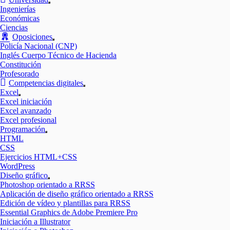
Mostrar
Ingenierías
el
Económicas
submenú
Ciencias
Oposiciones
Mostrar
Policía Nacional (CNP)
el
Inglés Cuerpo Técnico de Hacienda
submenú
Constitución
Profesorado
Competencias digitales
Mostrar
Excel
el
Mostrar
Excel iniciación
submenú
el
Excel avanzado
submenú
Excel profesional
Programación
Mostrar
HTML
el
CSS
submenú
Ejercicios HTML+CSS
WordPress
Diseño gráfico
Mostrar
Photoshop orientado a RRSS
el
Aplicación de diseño gráfico orientado a RRSS
submenú
Edición de vídeo y plantillas para RRSS
Essential Graphics de Adobe Premiere Pro
Iniciación a Illustrator