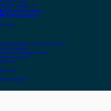
📞 634 49 25 08
📧 phiteca@phiteca.es
▶ Más formas de contactar
💼 Trabaja con nosotros
✍ Blog
Copyright © 2020 PHITECA
Páginas de información
Información básica de protección de datos
Sus datos seguros
Política de protección de datos
Política de cookies
Mi cuenta
Mis cursos
Mis suscripciones
Instagram
Facebook
LinkedIn
YouTube
Twitter