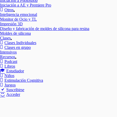
Iniciación a Photoshop
Iniciación a AE y Premiere Pro
Otros
Mostrar
Inteligencia emocional
el
Monitor de Ocio y TL
submenú
Impresión 3D
Diseño y fabricación de moldes de silicona para resina
Moldes de silicona
Clases
Mostrar
Clases Individuales
el
Clases en grupo
submenú
Intensivos
Recursos
Mostrar
Podcast
el
Libros
submenú
Estudiador
Niños
Estimulación Cognitiva
Juegos
Suscribirse
Acceder