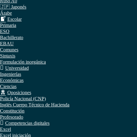
Ruso A0
🇯🇵 Japonés
Árabe
Escolar
Primaria
ESO
Bachillerato
EBAU
Comunes
Sintaxis
Formulación inorgánica
Universidad
Ingenierías
Económicas
Ciencias
Oposiciones
Policía Nacional (CNP)
Inglés Cuerpo Técnico de Hacienda
Constitución
Profesorado
Competencias digitales
Excel
Excel iniciación