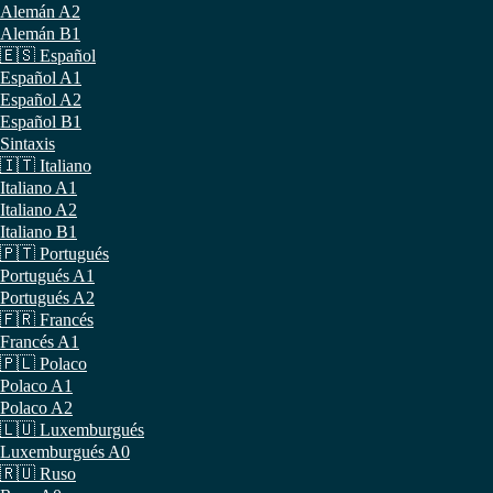
Alemán A2
Alemán B1
🇪🇸 Español
Español A1
Español A2
Español B1
Sintaxis
🇮🇹 Italiano
Italiano A1
Italiano A2
Italiano B1
🇵🇹 Portugués
Portugués A1
Portugués A2
🇫🇷 Francés
Francés A1
🇵🇱 Polaco
Polaco A1
Polaco A2
🇱🇺 Luxemburgués
Luxemburgués A0
🇷🇺 Ruso