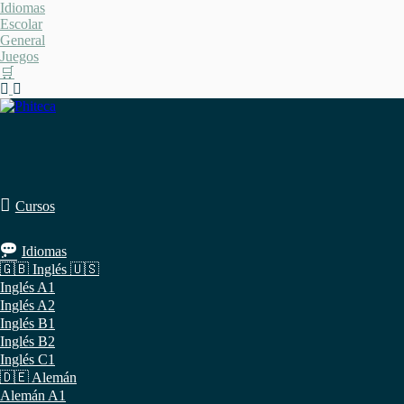
Saltar
Idiomas
al
Escolar
contenido
General
Juegos
🛒
Cursos
Idiomas
🇬🇧 Inglés 🇺🇸
Inglés A1
Inglés A2
Inglés B1
Inglés B2
Inglés C1
🇩🇪 Alemán
Alemán A1