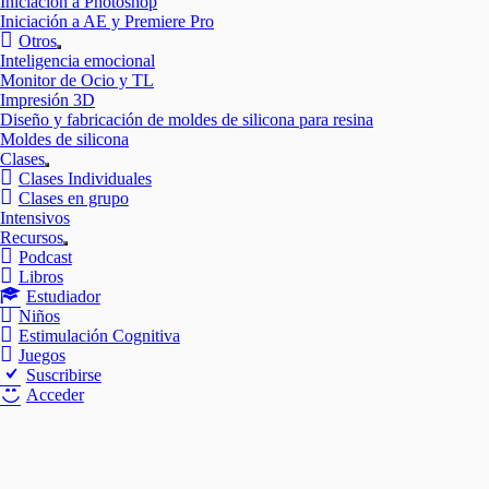
Iniciación a Photoshop
Iniciación a AE y Premiere Pro
Otros
Mostrar
Inteligencia emocional
el
Monitor de Ocio y TL
submenú
Impresión 3D
Diseño y fabricación de moldes de silicona para resina
Moldes de silicona
Clases
Mostrar
Clases Individuales
el
Clases en grupo
submenú
Intensivos
Recursos
Mostrar
Podcast
el
Libros
submenú
Estudiador
Niños
Estimulación Cognitiva
Juegos
Suscribirse
Acceder