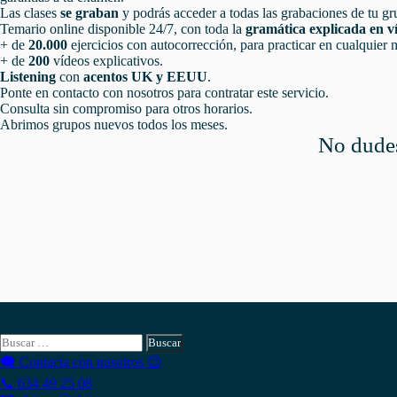
Las clases
se graban
y podrás acceder a todas las grabaciones de tu gru
Temario online disponible 24/7, con toda la
gramática explicada en v
+ de
20.000
ejercicios con autocorrección, para practicar en cualquier
+ de
200
vídeos explicativos.
Listening
con
acentos UK y EEUU
.
Ponte en contacto con nosotros para contratar este servicio.
Consulta sin compromiso para otros horarios.
Abrimos grupos nuevos todos los meses.
No dudes
Hola , actualmente tienes
0,00
€
en tu monedero.
Si necesitas buscar algo en Phiteca, aquí puedes hacerlo:
Buscar:
🗨 Contacta con nosotros 😉
📞 634 49 25 08