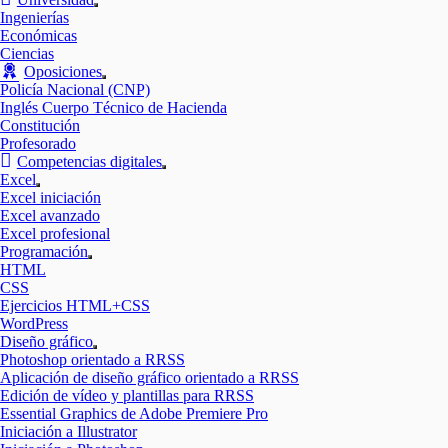
Mostrar
Ingenierías
el
Económicas
submenú
Ciencias
Oposiciones
Mostrar
Policía Nacional (CNP)
el
Inglés Cuerpo Técnico de Hacienda
submenú
Constitución
Profesorado
Competencias digitales
Mostrar
Excel
el
Mostrar
Excel iniciación
submenú
el
Excel avanzado
submenú
Excel profesional
Programación
Mostrar
HTML
el
CSS
submenú
Ejercicios HTML+CSS
WordPress
Diseño gráfico
Mostrar
Photoshop orientado a RRSS
el
Aplicación de diseño gráfico orientado a RRSS
submenú
Edición de vídeo y plantillas para RRSS
Essential Graphics de Adobe Premiere Pro
Iniciación a Illustrator