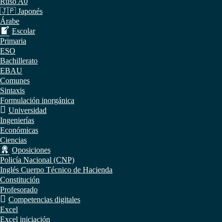
Ruso A0
🇯🇵 Japonés
Árabe
Escolar
Primaria
ESO
Bachillerato
EBAU
Comunes
Sintaxis
Formulación inorgánica
Universidad
Ingenierías
Económicas
Ciencias
Oposiciones
Policía Nacional (CNP)
Inglés Cuerpo Técnico de Hacienda
Constitución
Profesorado
Competencias digitales
Excel
Excel iniciación