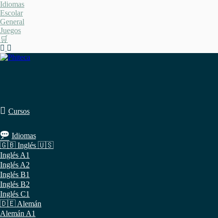
Saltar
Idiomas
al
Escolar
contenido
General
Juegos
🛒
Cursos
Idiomas
🇬🇧 Inglés 🇺🇸
Inglés A1
Inglés A2
Inglés B1
Inglés B2
Inglés C1
🇩🇪 Alemán
Alemán A1