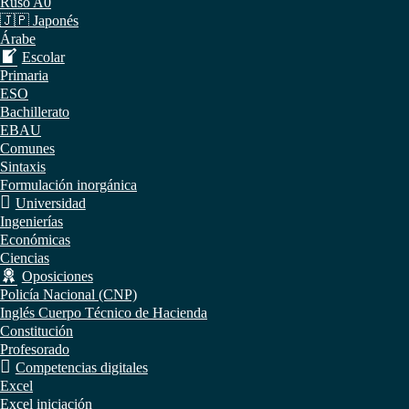
Ruso A0
🇯🇵 Japonés
Árabe
Escolar
Primaria
ESO
Bachillerato
EBAU
Comunes
Sintaxis
Formulación inorgánica
Universidad
Ingenierías
Económicas
Ciencias
Oposiciones
Policía Nacional (CNP)
Inglés Cuerpo Técnico de Hacienda
Constitución
Profesorado
Competencias digitales
Excel
Excel iniciación