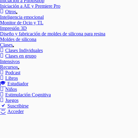
Iniciación a Photoshop
Iniciación a AE y Premiere Pro
Otros
Mostrar
Inteligencia emocional
el
Monitor de Ocio y TL
submenú
Impresión 3D
Diseño y fabricación de moldes de silicona para resina
Moldes de silicona
Clases
Mostrar
Clases Individuales
el
Clases en grupo
submenú
Intensivos
Recursos
Mostrar
Podcast
el
Libros
submenú
Estudiador
Niños
Estimulación Cognitiva
Juegos
Suscribirse
Acceder