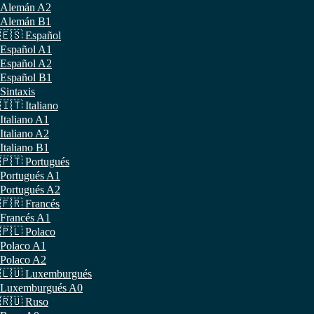
Alemán A2
Alemán B1
🇪🇸 Español
Español A1
Español A2
Español B1
Sintaxis
🇮🇹 Italiano
Italiano A1
Italiano A2
Italiano B1
🇵🇹 Portugués
Portugués A1
Portugués A2
🇫🇷 Francés
Francés A1
🇵🇱 Polaco
Polaco A1
Polaco A2
🇱🇺 Luxemburgués
Luxemburgués A0
🇷🇺 Ruso