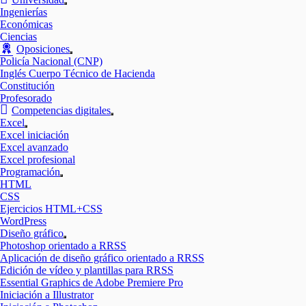
Mostrar
Ingenierías
el
Económicas
submenú
Ciencias
Oposiciones
Mostrar
Policía Nacional (CNP)
el
Inglés Cuerpo Técnico de Hacienda
submenú
Constitución
Profesorado
Competencias digitales
Mostrar
Excel
el
Mostrar
Excel iniciación
submenú
el
Excel avanzado
submenú
Excel profesional
Programación
Mostrar
HTML
el
CSS
submenú
Ejercicios HTML+CSS
WordPress
Diseño gráfico
Mostrar
Photoshop orientado a RRSS
el
Aplicación de diseño gráfico orientado a RRSS
submenú
Edición de vídeo y plantillas para RRSS
Essential Graphics de Adobe Premiere Pro
Iniciación a Illustrator