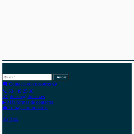
Hola , actualmente tienes
0,00
€
en tu monedero.
Si necesitas buscar algo en Phiteca, aquí puedes hacerlo:
Buscar:
🗨 Contacta con nosotros 😉
📞 634 49 25 08
📧 phiteca@phiteca.es
▶ Más formas de contactar
💼 Trabaja con nosotros
✍ Blog
Copyright © 2020 PHITECA