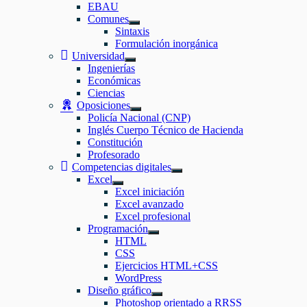
EBAU
Comunes
Mostrar
Sintaxis
el
Formulación inorgánica
submenú
Universidad
Mostrar
Ingenierías
el
Económicas
submenú
Ciencias
Oposiciones
Mostrar
Policía Nacional (CNP)
el
Inglés Cuerpo Técnico de Hacienda
submenú
Constitución
Profesorado
Competencias digitales
Mostrar
Excel
el
Mostrar
Excel iniciación
submenú
el
Excel avanzado
submenú
Excel profesional
Programación
Mostrar
HTML
el
CSS
submenú
Ejercicios HTML+CSS
WordPress
Diseño gráfico
Mostrar
Photoshop orientado a RRSS