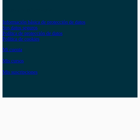
Páginas de información
Información básica de protección de datos
Sus datos seguros
Política de protección de datos
Política de cookies
Mi cuenta
Mis cursos
Mis suscripciones
Instagram
Facebook
LinkedIn
YouTube
Twitter