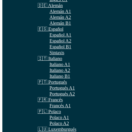
🇩🇪 Alemán
Alemán A1
Alemán A2
Alemán B1
🇪🇸 Español
Español A1
Español A2
Español B1
Sintaxis
🇮🇹 Italiano
Italiano A1
Italiano A2
Italiano B1
🇵🇹 Portugués
Portugués A1
Portugués A2
🇫🇷 Francés
Francés A1
🇵🇱 Polaco
Polaco A1
Polaco A2
🇱🇺 Luxemburgués