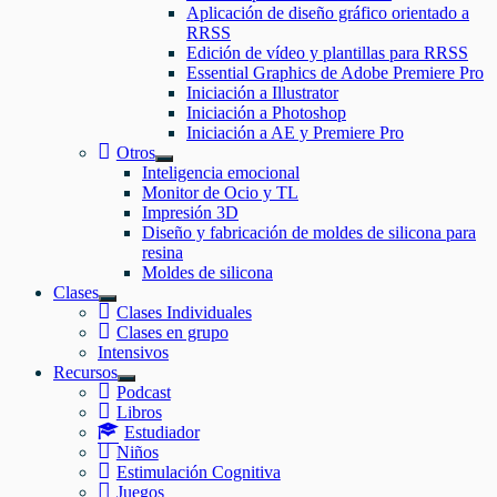
el
Aplicación de diseño gráfico orientado a
submenú
RRSS
Edición de vídeo y plantillas para RRSS
Essential Graphics de Adobe Premiere Pro
Iniciación a Illustrator
Iniciación a Photoshop
Iniciación a AE y Premiere Pro
Otros
Mostrar
Inteligencia emocional
el
Monitor de Ocio y TL
submenú
Impresión 3D
Diseño y fabricación de moldes de silicona para
resina
Moldes de silicona
Clases
Mostrar
Clases Individuales
el
Clases en grupo
submenú
Intensivos
Recursos
Mostrar
Podcast
el
Libros
submenú
Estudiador
Niños
Estimulación Cognitiva
Juegos