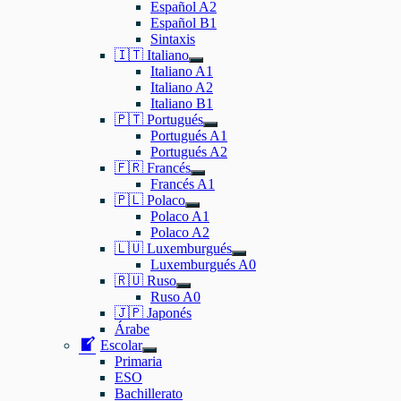
el
Español A2
submenú
Español B1
Sintaxis
🇮🇹 Italiano
Mostrar
Italiano A1
el
Italiano A2
submenú
Italiano B1
🇵🇹 Portugués
Mostrar
Portugués A1
el
Portugués A2
submenú
🇫🇷 Francés
Mostrar
Francés A1
el
🇵🇱 Polaco
submenú
Mostrar
Polaco A1
el
Polaco A2
submenú
🇱🇺 Luxemburgués
Mostrar
Luxemburgués A0
el
🇷🇺 Ruso
submenú
Mostrar
Ruso A0
el
🇯🇵 Japonés
submenú
Árabe
Escolar
Mostrar
Primaria
el
ESO
submenú
Bachillerato