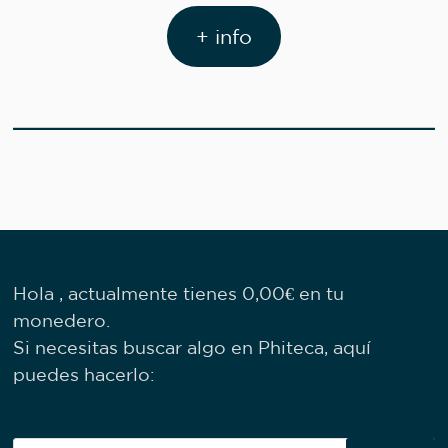
+ info
Hola , actualmente tienes
0,00
€
en tu
monedero.
Si necesitas buscar algo en Phiteca, aquí
puedes hacerlo: