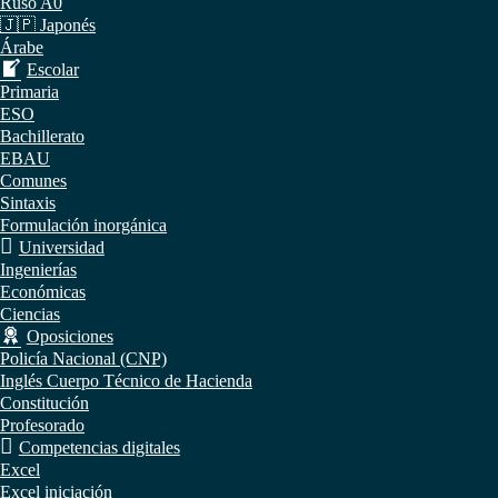
Ruso A0
🇯🇵 Japonés
Árabe
Escolar
Primaria
ESO
Bachillerato
EBAU
Comunes
Sintaxis
Formulación inorgánica
Universidad
Ingenierías
Económicas
Ciencias
Oposiciones
Policía Nacional (CNP)
Inglés Cuerpo Técnico de Hacienda
Constitución
Profesorado
Competencias digitales
Excel
Excel iniciación