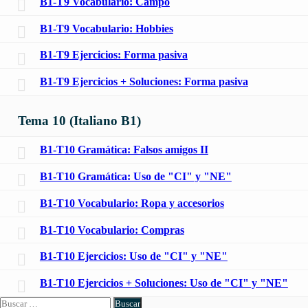
B1-T9 Vocabulario: Campo
B1-T9 Vocabulario: Hobbies
B1-T9 Ejercicios: Forma pasiva
B1-T9 Ejercicios + Soluciones: Forma pasiva
Tema 10 (Italiano B1)
B1-T10 Gramática: Falsos amigos II
B1-T10 Gramática: Uso de "CI" y "NE"
B1-T10 Vocabulario: Ropa y accesorios
B1-T10 Vocabulario: Compras
B1-T10 Ejercicios: Uso de "CI" y "NE"
B1-T10 Ejercicios + Soluciones: Uso de "CI" y "NE"
Buscar: