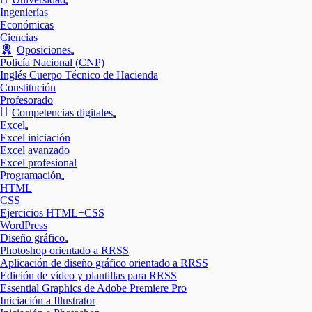
Mostrar
Ingenierías
el
Económicas
submenú
Ciencias
Oposiciones
Mostrar
Policía Nacional (CNP)
el
Inglés Cuerpo Técnico de Hacienda
submenú
Constitución
Profesorado
Competencias digitales
Mostrar
Excel
el
Mostrar
Excel iniciación
submenú
el
Excel avanzado
submenú
Excel profesional
Programación
Mostrar
HTML
el
CSS
submenú
Ejercicios HTML+CSS
WordPress
Diseño gráfico
Mostrar
Photoshop orientado a RRSS
el
Aplicación de diseño gráfico orientado a RRSS
submenú
Edición de vídeo y plantillas para RRSS
Essential Graphics de Adobe Premiere Pro
Iniciación a Illustrator