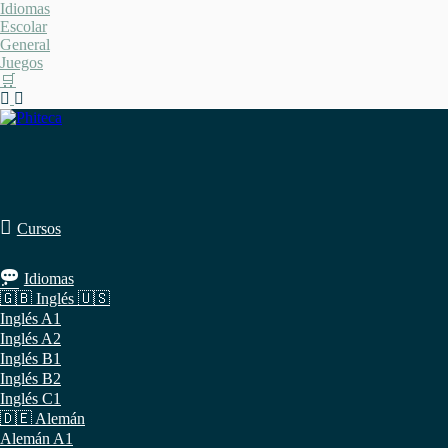
Saltar
Idiomas
al
Escolar
contenido
General
Juegos
🛒
Cursos
Idiomas
🇬🇧 Inglés 🇺🇸
Inglés A1
Inglés A2
Inglés B1
Inglés B2
Inglés C1
🇩🇪 Alemán
Alemán A1