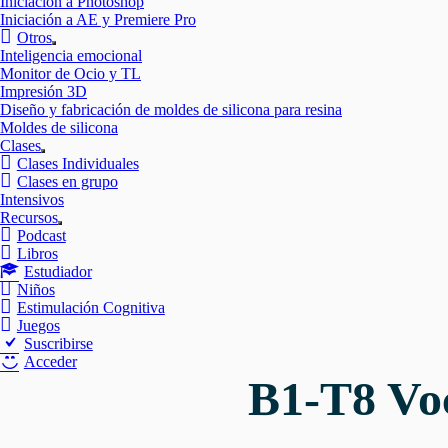
Iniciación a Photoshop
Iniciación a AE y Premiere Pro
Otros
Mostrar
Inteligencia emocional
el
Monitor de Ocio y TL
submenú
Impresión 3D
Diseño y fabricación de moldes de silicona para resina
Moldes de silicona
Clases
Mostrar
Clases Individuales
el
Clases en grupo
submenú
Intensivos
Recursos
Mostrar
Podcast
el
Libros
submenú
Estudiador
Niños
Estimulación Cognitiva
Juegos
Suscribirse
Acceder
B1-T8 Voc