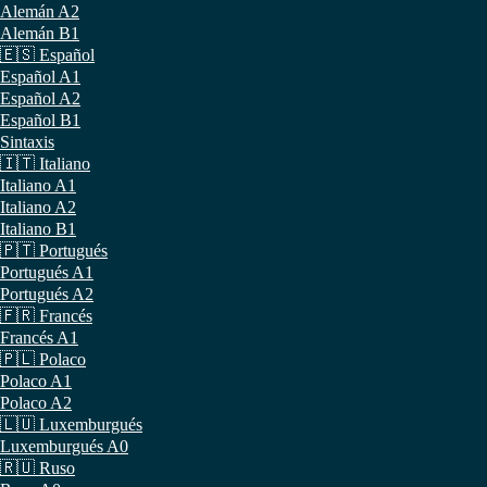
Alemán A2
Alemán B1
🇪🇸 Español
Español A1
Español A2
Español B1
Sintaxis
🇮🇹 Italiano
Italiano A1
Italiano A2
Italiano B1
🇵🇹 Portugués
Portugués A1
Portugués A2
🇫🇷 Francés
Francés A1
🇵🇱 Polaco
Polaco A1
Polaco A2
🇱🇺 Luxemburgués
Luxemburgués A0
🇷🇺 Ruso