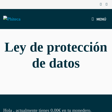
Saltar
al
contenido
MENÚ
Ley de protección
de datos
Hola , actualmente tienes
0,00
€
en tu monedero.