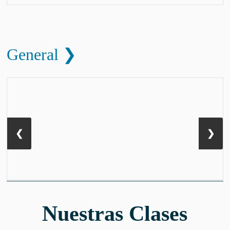
General ❯
❮
❯
Nuestras Clases