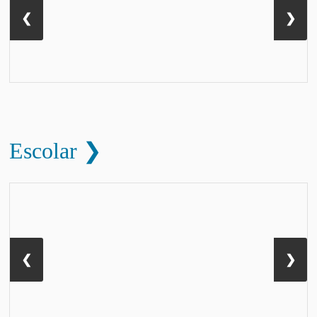
❮
❯
Escolar ❯
❮
❯