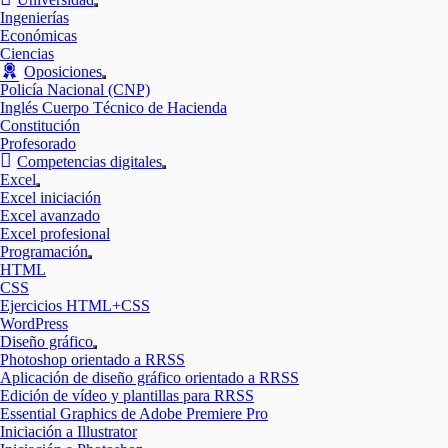
Mostrar
Ingenierías
el
Económicas
submenú
Ciencias
Oposiciones
Mostrar
Policía Nacional (CNP)
el
Inglés Cuerpo Técnico de Hacienda
submenú
Constitución
Profesorado
Competencias digitales
Mostrar
Excel
el
Mostrar
Excel iniciación
submenú
el
Excel avanzado
submenú
Excel profesional
Programación
Mostrar
HTML
el
CSS
submenú
Ejercicios HTML+CSS
WordPress
Diseño gráfico
Mostrar
Photoshop orientado a RRSS
el
Aplicación de diseño gráfico orientado a RRSS
submenú
Edición de vídeo y plantillas para RRSS
Essential Graphics de Adobe Premiere Pro
Iniciación a Illustrator