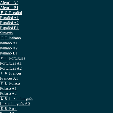
Alemán A2
Alemán B1
🇪🇸 Español
Español A1
Español A2
Español B1
Sintaxis
🇮🇹 Italiano
Italiano A1
Italiano A2
Italiano B1
🇵🇹 Portugués
Portugués A1
Portugués A2
🇫🇷 Francés
Francés A1
🇵🇱 Polaco
Polaco A1
Polaco A2
🇱🇺 Luxemburgués
Luxemburgués A0
🇷🇺 Ruso