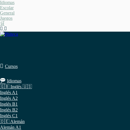
Saltar
Idiomas
al
Escolar
contenido
General
Juegos
🛒
Cursos
Idiomas
🇬🇧 Inglés 🇺🇸
Inglés A1
Inglés A2
Inglés B1
Inglés B2
Inglés C1
🇩🇪 Alemán
Alemán A1