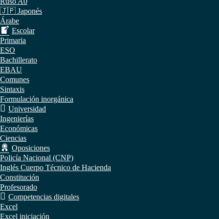
Ruso A0
🇯🇵 Japonés
Árabe
Escolar
Primaria
ESO
Bachillerato
EBAU
Comunes
Sintaxis
Formulación inorgánica
Universidad
Ingenierías
Económicas
Ciencias
Oposiciones
Policía Nacional (CNP)
Inglés Cuerpo Técnico de Hacienda
Constitución
Profesorado
Competencias digitales
Excel
Excel iniciación