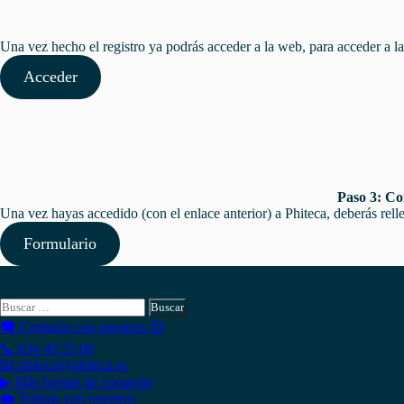
Una vez hecho el registro ya podrás acceder a la web, para acceder a la w
Acceder
Paso 3: Co
Una vez hayas accedido (con el enlace anterior) a Phiteca, deberás relle
Formulario
Hola , actualmente tienes
0,00
€
en tu monedero.
Si necesitas buscar algo en Phiteca, aquí puedes hacerlo:
Buscar:
🗨 Contacta con nosotros 😉
📞 634 49 25 08
📧 phiteca@phiteca.es
▶ Más formas de contactar
💼 Trabaja con nosotros