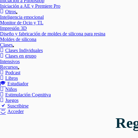
Iniciación a Photoshop
Iniciación a AE y Premiere Pro
Otros
Mostrar
Inteligencia emocional
el
Monitor de Ocio y TL
submenú
Impresión 3D
Diseño y fabricación de moldes de silicona para resina
Moldes de silicona
Clases
Mostrar
Clases Individuales
el
Clases en grupo
submenú
Intensivos
Recursos
Mostrar
Podcast
el
Libros
submenú
Estudiador
Niños
Estimulación Cognitiva
Juegos
Suscribirse
Acceder
Reg