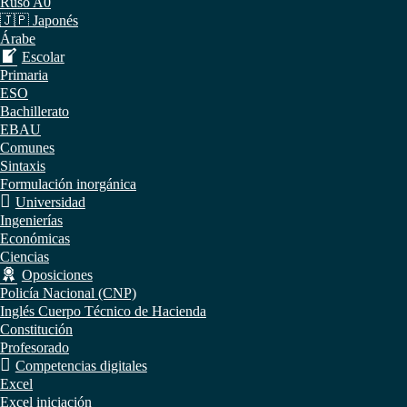
Ruso A0
🇯🇵 Japonés
Árabe
Escolar
Primaria
ESO
Bachillerato
EBAU
Comunes
Sintaxis
Formulación inorgánica
Universidad
Ingenierías
Económicas
Ciencias
Oposiciones
Policía Nacional (CNP)
Inglés Cuerpo Técnico de Hacienda
Constitución
Profesorado
Competencias digitales
Excel
Excel iniciación