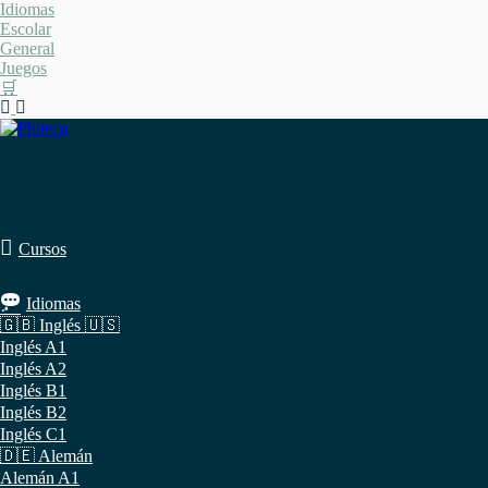
Saltar
Idiomas
al
Escolar
contenido
General
Juegos
🛒
Cursos
Idiomas
🇬🇧 Inglés 🇺🇸
Inglés A1
Inglés A2
Inglés B1
Inglés B2
Inglés C1
🇩🇪 Alemán
Alemán A1