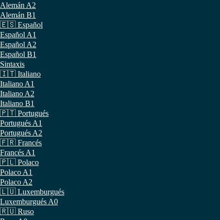
Alemán A2
Alemán B1
🇪🇸 Español
Español A1
Español A2
Español B1
Sintaxis
🇮🇹 Italiano
Italiano A1
Italiano A2
Italiano B1
🇵🇹 Portugués
Portugués A1
Portugués A2
🇫🇷 Francés
Francés A1
🇵🇱 Polaco
Polaco A1
Polaco A2
🇱🇺 Luxemburgués
Luxemburgués A0
🇷🇺 Ruso