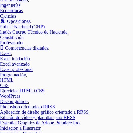
Mostrar
Ingenierías
el
Económicas
submenú
Ciencias
Oposiciones
Mostrar
Policía Nacional (CNP)
el
Inglés Cuerpo Técnico de Hacienda
submenú
Constitución
Profesorado
Competencias digitales
Mostrar
Excel
el
Mostrar
Excel iniciación
submenú
el
Excel avanzado
submenú
Excel profesional
Programación
Mostrar
HTML
el
CSS
submenú
Ejercicios HTML+CSS
WordPress
Diseño gráfico
Mostrar
Photoshop orientado a RRSS
el
Aplicación de diseño gráfico orientado a RRSS
submenú
Edición de vídeo y plantillas para RRSS
Essential Graphics de Adobe Premiere Pro
Iniciación a Illustrator