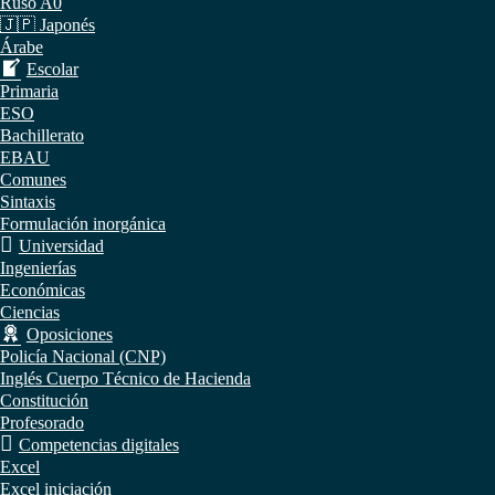
Ruso A0
🇯🇵 Japonés
Árabe
Escolar
Primaria
ESO
Bachillerato
EBAU
Comunes
Sintaxis
Formulación inorgánica
Universidad
Ingenierías
Económicas
Ciencias
Oposiciones
Policía Nacional (CNP)
Inglés Cuerpo Técnico de Hacienda
Constitución
Profesorado
Competencias digitales
Excel
Excel iniciación