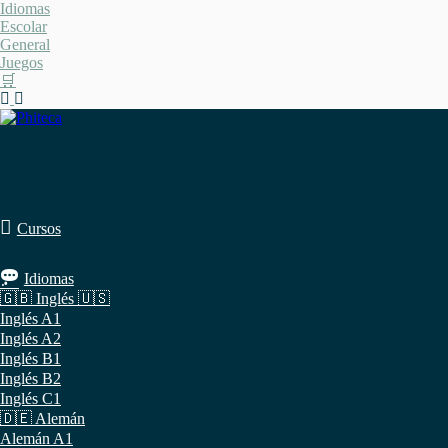
Saltar
Idiomas
al
Escolar
contenido
General
Juegos
🛒
Cursos
Idiomas
🇬🇧 Inglés 🇺🇸
Inglés A1
Inglés A2
Inglés B1
Inglés B2
Inglés C1
🇩🇪 Alemán
Alemán A1