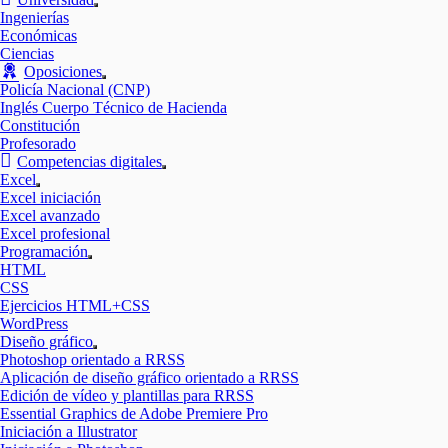
Mostrar
Ingenierías
el
Económicas
submenú
Ciencias
Oposiciones
Mostrar
Policía Nacional (CNP)
el
Inglés Cuerpo Técnico de Hacienda
submenú
Constitución
Profesorado
Competencias digitales
Mostrar
Excel
el
Mostrar
Excel iniciación
submenú
el
Excel avanzado
submenú
Excel profesional
Programación
Mostrar
HTML
el
CSS
submenú
Ejercicios HTML+CSS
WordPress
Diseño gráfico
Mostrar
Photoshop orientado a RRSS
el
Aplicación de diseño gráfico orientado a RRSS
submenú
Edición de vídeo y plantillas para RRSS
Essential Graphics de Adobe Premiere Pro
Iniciación a Illustrator