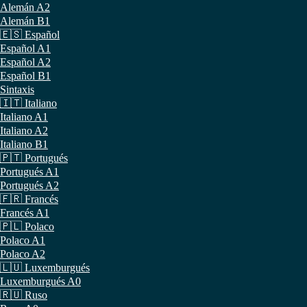
Alemán A2
Alemán B1
🇪🇸 Español
Español A1
Español A2
Español B1
Sintaxis
🇮🇹 Italiano
Italiano A1
Italiano A2
Italiano B1
🇵🇹 Portugués
Portugués A1
Portugués A2
🇫🇷 Francés
Francés A1
🇵🇱 Polaco
Polaco A1
Polaco A2
🇱🇺 Luxemburgués
Luxemburgués A0
🇷🇺 Ruso