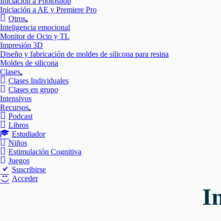
Iniciación a Photoshop
Iniciación a AE y Premiere Pro
Otros
Mostrar
Inteligencia emocional
el
Monitor de Ocio y TL
submenú
Impresión 3D
Diseño y fabricación de moldes de silicona para resina
Moldes de silicona
Clases
Mostrar
Clases Individuales
el
Clases en grupo
submenú
Intensivos
Recursos
Mostrar
Podcast
el
Libros
submenú
Estudiador
Niños
Estimulación Cognitiva
Juegos
Suscribirse
Acceder
I