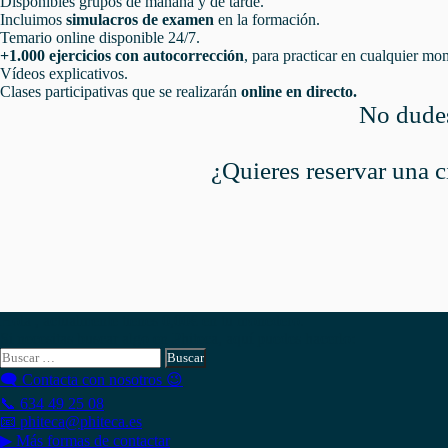
Disponibles grupos de mañana y de tarde.
Incluimos
simulacros de examen
en la formación.
Temario online disponible 24/7.
+1.000 ejercicios con autocorrección
, para practicar en cualquier mo
Vídeos explicativos.
Clases participativas que se realizarán
online en directo.
No dudes
¿Quieres reservar una c
Hola , actualmente tienes
0,00
€
en tu monedero.
Si necesitas buscar algo en Phiteca, aquí puedes hacerlo:
Buscar:
🗨 Contacta con nosotros 😉
📞 634 49 25 08
📧 phiteca@phiteca.es
▶ Más formas de contactar