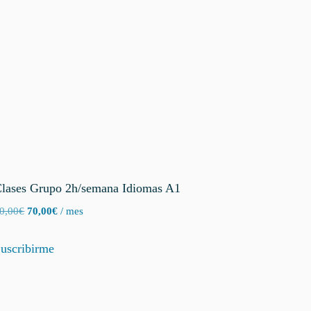
lases Grupo 2h/semana Idiomas A1
El
El
0,00
€
70,00
€
/ mes
precio
precio
original
actual
uscribirme
era:
es:
80,00€.
70,00€.