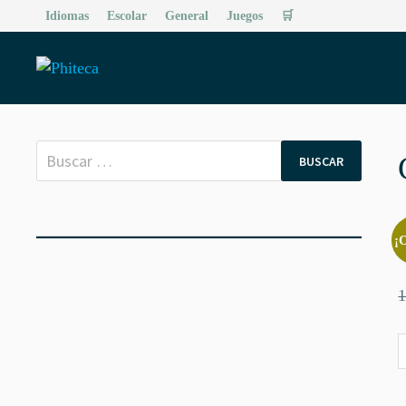
Saltar
Idiomas
Escolar
General
Juegos
🛒
al
contenido
Buscar:
¡
1
C
G
3