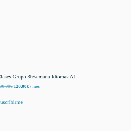
lases Grupo 3h/semana Idiomas A1
El
El
30,00
€
120,00
€
/ mes
precio
precio
original
actual
uscribirme
era:
es:
130,00€.
120,00€.