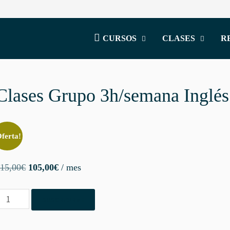
CURSOS
CLASES
R
Clases Grupo 3h/semana Inglé
Oferta!
El
El
15,00
€
105,00
€
/ mes
precio
precio
lases
original
actual
SUSCRIBIRME
rupo
era:
es:
h/semana
115,00€.
105,00€.