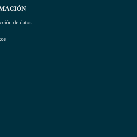
RMACIÓN
cción de datos
tos
be
ter