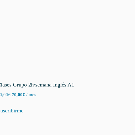
lases Grupo 2h/semana Inglés A1
El
El
0,00
€
70,00
€
/ mes
precio
precio
original
actual
uscribirme
era:
es:
80,00€.
70,00€.