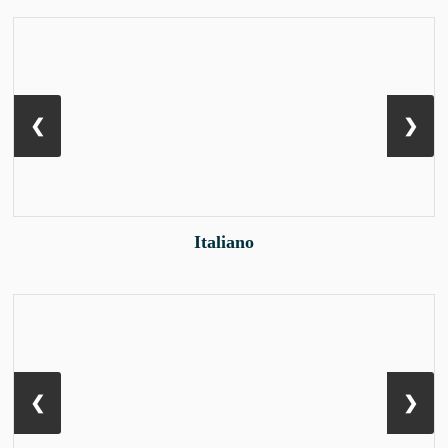
❮
❯
Italiano
❮
❯