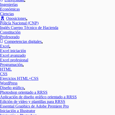
Mostrar
Ingenierías
el
Económicas
submenú
Ciencias
Oposiciones
Mostrar
Policía Nacional (CNP)
el
Inglés Cuerpo Técnico de Hacienda
submenú
Constitución
Profesorado
Competencias digitales
Mostrar
Excel
el
Mostrar
Excel iniciación
submenú
el
Excel avanzado
submenú
Excel profesional
Programación
Mostrar
HTML
el
CSS
submenú
Ejercicios HTML+CSS
WordPress
Diseño gráfico
Mostrar
Photoshop orientado a RRSS
el
Aplicación de diseño gráfico orientado a RRSS
submenú
Edición de vídeo y plantillas para RRSS
Essential Graphics de Adobe Premiere Pro
Iniciación a Illustrator