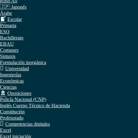
Ruso A0
🇯🇵 Japonés
Árabe
Escolar
Primaria
ESO
Bachillerato
EBAU
Comunes
Sintaxis
Formulación inorgánica
Universidad
Ingenierías
Económicas
Ciencias
Oposiciones
Policía Nacional (CNP)
Inglés Cuerpo Técnico de Hacienda
Constitución
Profesorado
Competencias digitales
Excel
Excel iniciación