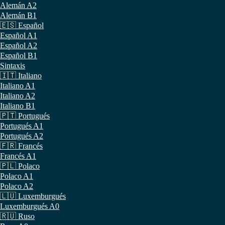
Alemán A2
Alemán B1
🇪🇸 Español
Español A1
Español A2
Español B1
Sintaxis
🇮🇹 Italiano
Italiano A1
Italiano A2
Italiano B1
🇵🇹 Portugués
Portugués A1
Portugués A2
🇫🇷 Francés
Francés A1
🇵🇱 Polaco
Polaco A1
Polaco A2
🇱🇺 Luxemburgués
Luxemburgués A0
🇷🇺 Ruso