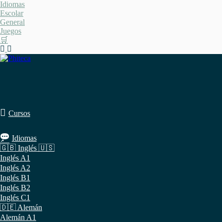
Saltar
Idiomas
al
Escolar
contenido
General
Juegos
🛒
Cursos
Idiomas
🇬🇧 Inglés 🇺🇸
Inglés A1
Inglés A2
Inglés B1
Inglés B2
Inglés C1
🇩🇪 Alemán
Alemán A1