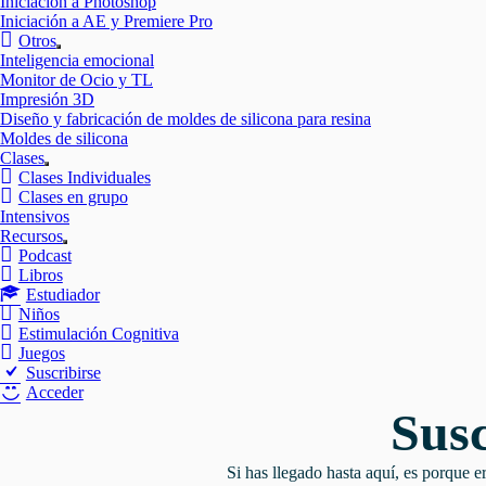
Iniciación a Photoshop
Iniciación a AE y Premiere Pro
Otros
Mostrar
Inteligencia emocional
el
Monitor de Ocio y TL
submenú
Impresión 3D
Diseño y fabricación de moldes de silicona para resina
Moldes de silicona
Clases
Mostrar
Clases Individuales
el
Clases en grupo
submenú
Intensivos
Recursos
Mostrar
Podcast
el
Libros
submenú
Estudiador
Niños
Estimulación Cognitiva
Juegos
Suscribirse
Acceder
Susc
Si has llegado hasta aquí, es porque e