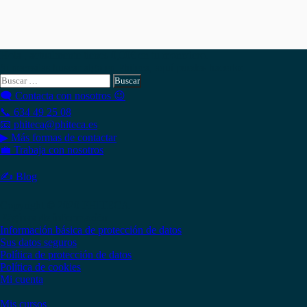
Hola , actualmente tienes
0,00
€
en tu monedero.
Si necesitas buscar algo en Phiteca, aquí puedes hacerlo:
Buscar:
🗨 Contacta con nosotros 😉
📞 634 49 25 08
📧 phiteca@phiteca.es
▶ Más formas de contactar
💼 Trabaja con nosotros
✍ Blog
Copyright © 2020 PHITECA
Páginas de información
Información básica de protección de datos
Sus datos seguros
Política de protección de datos
Política de cookies
Mi cuenta
Mis cursos