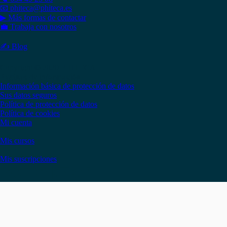
📧 phiteca@phiteca.es
▶ Más formas de contactar
💼 Trabaja con nosotros
✍ Blog
Copyright © 2020 PHITECA
Páginas de información
Información básica de protección de datos
Sus datos seguros
Política de protección de datos
Política de cookies
Mi cuenta
Mis cursos
Mis suscripciones
Instagram
Facebook
LinkedIn
YouTube
Twitter