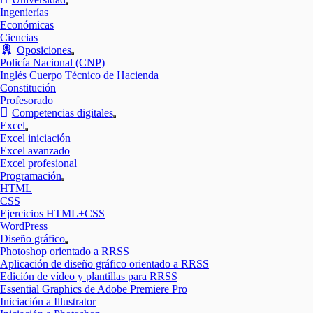
Mostrar
Ingenierías
el
Económicas
submenú
Ciencias
Oposiciones
Mostrar
Policía Nacional (CNP)
el
Inglés Cuerpo Técnico de Hacienda
submenú
Constitución
Profesorado
Competencias digitales
Mostrar
Excel
el
Mostrar
Excel iniciación
submenú
el
Excel avanzado
submenú
Excel profesional
Programación
Mostrar
HTML
el
CSS
submenú
Ejercicios HTML+CSS
WordPress
Diseño gráfico
Mostrar
Photoshop orientado a RRSS
el
Aplicación de diseño gráfico orientado a RRSS
submenú
Edición de vídeo y plantillas para RRSS
Essential Graphics de Adobe Premiere Pro
Iniciación a Illustrator