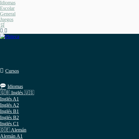
Saltar
Idiomas
al
Escolar
contenido
General
Juegos
🛒
Cursos
Idiomas
🇬🇧 Inglés 🇺🇸
Inglés A1
Inglés A2
Inglés B1
Inglés B2
Inglés C1
🇩🇪 Alemán
Alemán A1