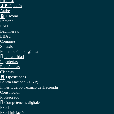
Ruso A0
🇯🇵 Japonés
Árabe
Escolar
Primaria
ESO
Bachillerato
EBAU
Comunes
Sintaxis
Formulación inorgánica
Universidad
Ingenierías
Económicas
Ciencias
Oposiciones
Policía Nacional (CNP)
Inglés Cuerpo Técnico de Hacienda
Constitución
Profesorado
Competencias digitales
Excel
Excel iniciación