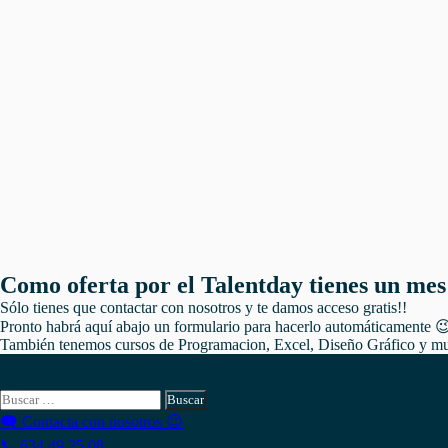
Como oferta por el Talentday tienes un mes 
Sólo tienes que contactar con nosotros y te damos acceso gratis!!
Pronto habrá aquí abajo un formulario para hacerlo automáticamente 
También tenemos cursos de Programacion, Excel, Diseño Gráfico y 
Hola , actualmente tienes
0,00
€
en tu monedero.
Si necesitas buscar algo en Phiteca, aquí puedes hacerlo:
Buscar:
🗨 Contacta con nosotros 😉
📞 634 49 25 08