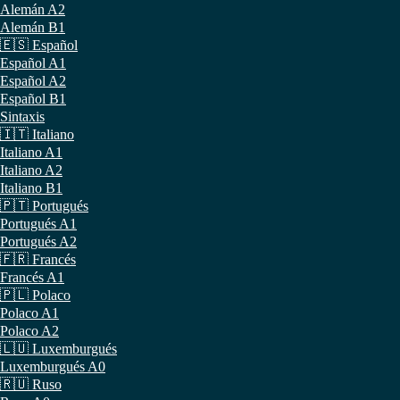
Alemán A2
Alemán B1
🇪🇸 Español
Español A1
Español A2
Español B1
Sintaxis
🇮🇹 Italiano
Italiano A1
Italiano A2
Italiano B1
🇵🇹 Portugués
Portugués A1
Portugués A2
🇫🇷 Francés
Francés A1
🇵🇱 Polaco
Polaco A1
Polaco A2
🇱🇺 Luxemburgués
Luxemburgués A0
🇷🇺 Ruso