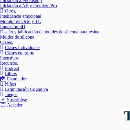
Iniciación a Photoshop
Iniciación a AE y Premiere Pro
Otros
Mostrar
Inteligencia emocional
el
Monitor de Ocio y TL
submenú
Impresión 3D
Diseño y fabricación de moldes de silicona para resina
Moldes de silicona
Clases
Mostrar
Clases Individuales
el
Clases en grupo
submenú
Intensivos
Recursos
Mostrar
Podcast
el
Libros
submenú
Estudiador
Niños
Estimulación Cognitiva
Juegos
Suscribirse
Acceder
T